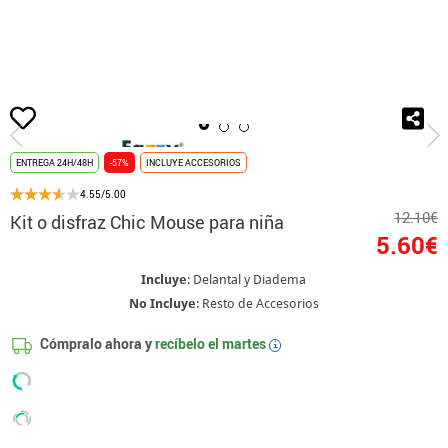
Inicio
Disfraces
Disney
Disfraces Minnie Mouse
Kit o disfraz Chic M
ENTREGA 24H/48H
-57%
INCLUYE ACCESORIOS
4.55/5.00
12.10€
Kit o disfraz Chic Mouse para niña
5.60€
Incluye
: Delantal y Diadema
No Incluye
: Resto de Accesorios
Cómpralo ahora y
recíbelo el
martes
i