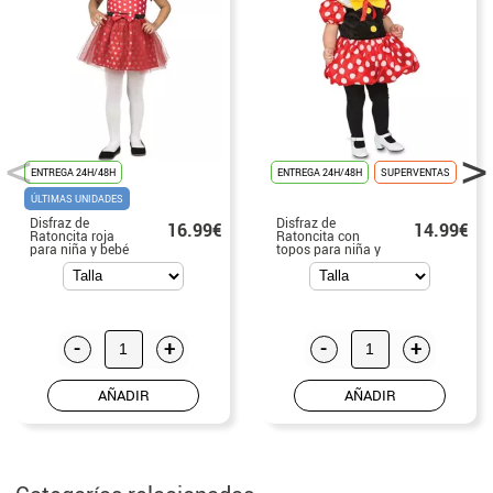
ENTREGA 24H/48H
ENTREGA 24H/48H
SUPERVENTAS
ÚLTIMAS UNIDADES
Disfraz de
Disfraz de
16.99€
14.99€
Ratoncita roja
Ratoncita con
para niña y bebé
topos para niña y
bebé
-
+
-
+
AÑADIR
AÑADIR