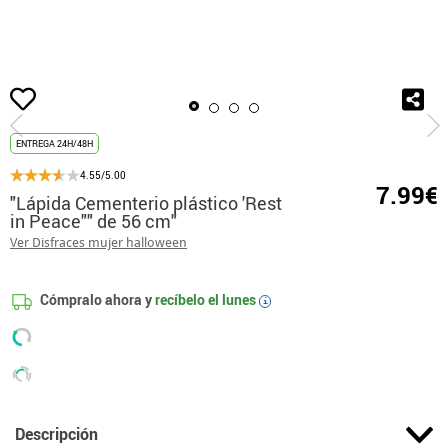
Inicio
Decoración y fiestas
Cementerios
"Lápida Cementerio plástico 'Res
ENTREGA 24H/48H
4.55/5.00
7.99€
"Lápida Cementerio plástico 'Rest
in Peace"" de 56 cm"
Ver Disfraces mujer halloween
Cómpralo ahora y
recíbelo el
lunes
i
Descripción