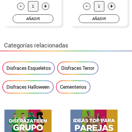
-
+
-
+
AÑADIR
AÑADIR
Categorías relacionadas
Disfraces Esqueletos
Disfraces Terror
Disfraces Halloween
Cementerios