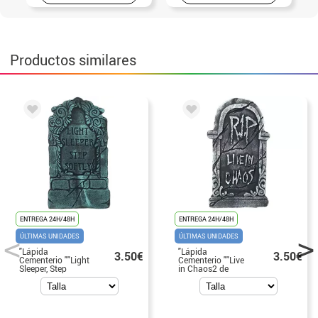
Productos similares
ENTREGA 24H/48H
ENTREGA 24H/48H
ÚLTIMAS UNIDADES
ÚLTIMAS UNIDADES
"Lápida
"Lápida
3.50€
3.50€
Cementerio ""Light
Cementerio ""Live
Sleeper, Step
in Chaos2 de
Softly"" de 43x22
43x22 cm"
cm"