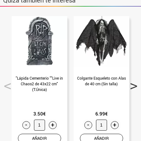
Quizá también te interesa
"Lápida Cementerio ""Live in
Colgante Esqueleto con Alas
C
Chaos2 de 43x22 cm"
de 40 cm (Sin talla)
(T.Única)
3.50€
6.99€
-
+
-
+
AÑADIR
AÑADIR