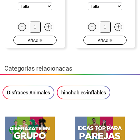
-
+
-
+
AÑADIR
AÑADIR
Categorías relacionadas
Disfraces Animales
hinchables-inflables