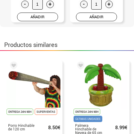
-
+
-
+
AÑADIR
AÑADIR
Productos similares
ENTREGA 24H/48H
SUPERVENTAS
ENTREGA 24H/48H
ÚLTIMAS UNIDADES
Porro Hinchable
Palmera
8.50€
8.99€
de 120 cm
Hinchable de
Nevera de 65 cm