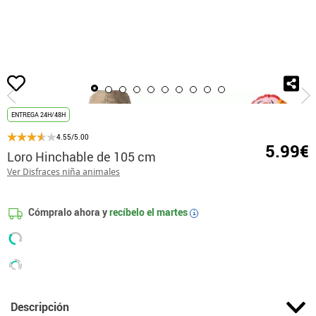
Inicio
Decoración y fiestas
hinchables-inflables
Loro Hinchable de 105 cm
ENTREGA 24H/48H
4.55/5.00
5.99€
Loro Hinchable de 105 cm
Ver Disfraces niña animales
Cómpralo ahora y
recíbelo el
martes
i
Descripción