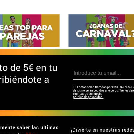
to de
5€ en tu
ibiéndote a
Tus datos serán tratados por DISFRAZZES (Garc
datos no serán cedidos a terceros. Tienes dere
explicados en nuestra
política de privacidad.
emente saber las últimas
¡Diviérte en nuestras rede