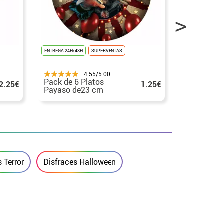
ENTREGA 24H/48H
SUPERVENTAS
ENTREGA 24H/48
4.55/5.00
Pack de 6 Platos
Pack de 6
2.25€
1.25€
Payaso de23 cm
Payaso de
cm)
 Terror
Disfraces Halloween