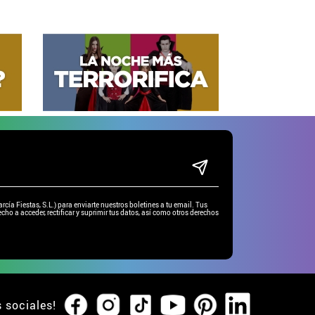
ía Fiestas, S.L.) para enviarte nuestros boletines a tu email. Tus
cho a acceder, rectificar y suprimir tus datos, así como otros derechos
s sociales!