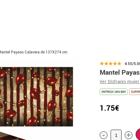
Mantel Payaso Calavera de 137X274 cm
4.55/5.0
Mantel Payas
Ver Disfraces mujer
ENTREGA 24H/48H
SUPER
1.75€
-
+