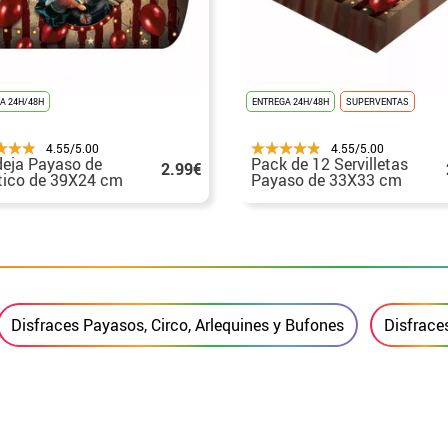
A 24H/48H
ENTREGA 24H/48H
SUPERVENTAS
4.55/5.00
4.55/5.00
eja Payaso de
Pack de 12 Servilletas
2.99€
tico de 39X24 cm
Payaso de 33X33 cm
Disfraces Payasos, Circo, Arlequines y Bufones
Disfraces