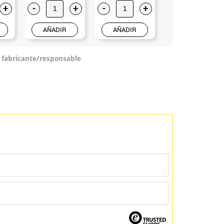
+
-
+
-
+
-
+
AÑADIR
AÑADIR
AÑADIR
o fabricante/responsable