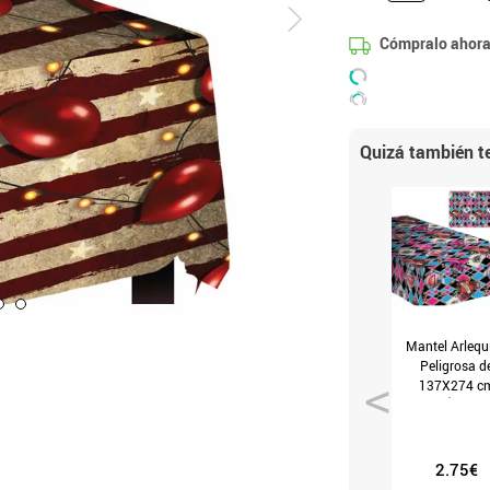
Cómpralo ahora
Quizá también te
Mantel Arlequ
Peligrosa d
137X274 c
(T.Única)
2.75€