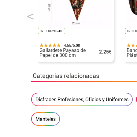
ENTREGA 24H/48H
ENTREG
4.55/5.00
Gallardete Payaso de
Band
2.25€
Papel de 300 cm
Plás
19X27 cm
Categorías relacionadas
Disfraces Profesiones, Oficios y Uniformes
Manteles