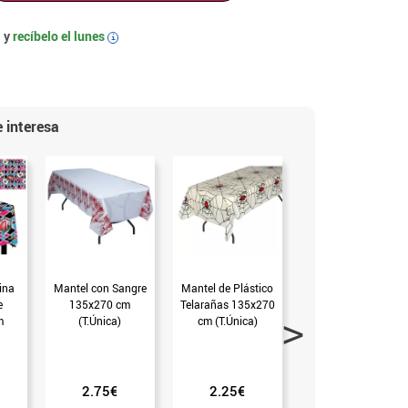
 y
recíbelo el
lunes
i
 interesa
ina
Mantel con Sangre
Mantel de Plástico
Mantel de
e
135x270 cm
Telarañas 135x270
Halloween con
m
(T.Única)
cm (T.Única)
Calabazas de
130x175 cm
(T.Única)
2.75€
2.25€
5.50€