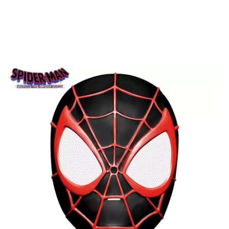
Inicio
Disfraces
Marvel
Disfraces Spiderman
Máscara de Miles Morale