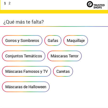
1
2
¿Qué más te falta?
Gorros y Sombreros
Gafas
Maquillaje
Conjuntos Temáticos
Máscaras Terror
Máscaras Famosos y TV
Caretas
Máscaras de Halloween