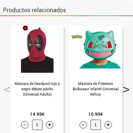
Productos relacionados
Máscara de Deadpool rojo y
Máscara de Pokemon
M
negro deluxe adulto
Bulbasaur infantil (Universal
(Universal Adulto)
Niños)
14.99€
10.99€
-
+
-
+