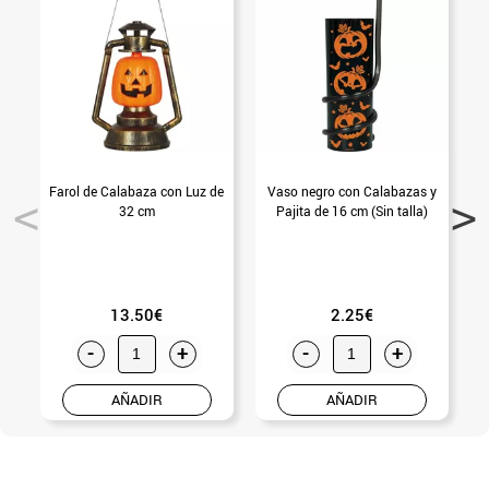
Farol de Calabaza con Luz de
Vaso negro con Calabazas y
L
32 cm
Pajita de 16 cm (Sin talla)
13.50€
2.25€
-
+
-
+
AÑADIR
AÑADIR