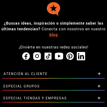
¿Buscas ideas, inspiración o simplemente saber las
últimas tendencias?
Conecta con nosotros en nuestro
blog
¡Diviérte en nuestras redes sociales!
ATENCIÓN AL CLIENTE
• Horario tienda IBI
ESPECIAL GRUPOS
•
Descuento estudiantes
• Sobre nosotros
Descuentos especiales para grupos.
ESPECIAL TIENDAS Y EMPRESAS
• Condiciones de venta
Contáctanos aquí