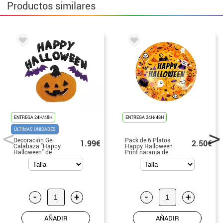
Productos similares
ENTREGA 24H/48H
ENTREGA 24H/48H
ÚLTIMAS UNIDADES
Decoración Gel
Pack de 6 Platos
1.99€
2.50€
Calabaza "Happy
Happy Halloween
Halloween" de
Print naranja de
20x25 cm
18 cm
-
+
-
+
AÑADIR
AÑADIR