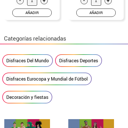
-
+
-
+
AÑADIR
AÑADIR
Categorías relacionadas
Disfraces Del Mundo
Disfraces Deportes
Disfraces Eurocopa y Mundial de Fútbol
Decoración y fiestas