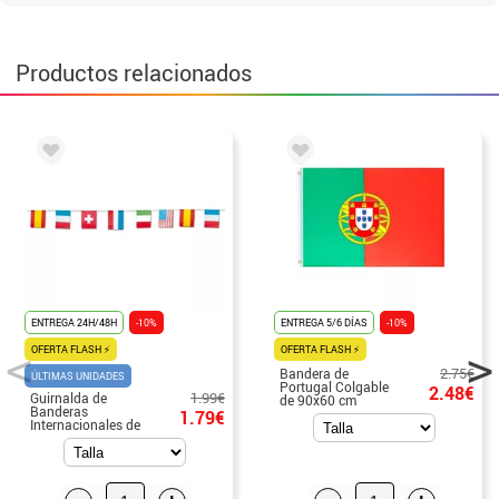
Productos relacionados
ENTREGA 24H/48H
-10%
ENTREGA 5/6 DÍAS
-10%
OFERTA FLASH ⚡
OFERTA FLASH ⚡
2.75€
Bandera de
ÚLTIMAS UNIDADES
Portugal Colgable
2.48€
1.99€
Guirnalda de
de 90x60 cm
Banderas
1.79€
Internacionales de
papel de 15x20
cm 5 m de largo