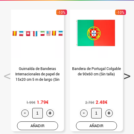
-10%
-10%
Guirnalda de Banderas
Bandera de Portugal Colgable
B
Internacionales de papel de
de 90x60 cm (Sin talla)
15x20 cm 5 m de largo (Sin
talla)
1.79€
2.48€
1.99€
2.75€
-
+
-
+
AÑADIR
AÑADIR