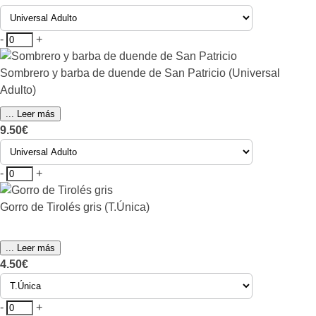
-
+
Sombrero y barba de duende de San Patricio (Universal
Adulto)
... Leer más
9.50€
-
+
Gorro de Tirolés gris (T.Única)
... Leer más
4.50€
-
+