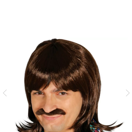
Inicio
Accesorios
Pelucas
Peluca con bigote castaña