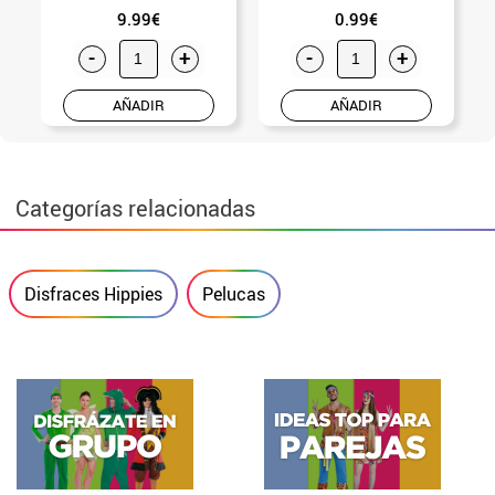
9.99€
0.99€
-
+
-
+
AÑADIR
AÑADIR
Categorías relacionadas
Disfraces Hippies
Pelucas