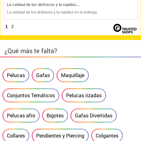
La calidad de los disfraces y la rapidez…
La calidad de los disfraces y la rapidez en la entrega
1
2
¿Qué más te falta?
Pelucas
Gafas
Maquillaje
Conjuntos Temáticos
Pelucas rizadas
Pelucas afro
Bigotes
Gafas Divertidas
Collares
Pendientes y Piercing
Colgantes