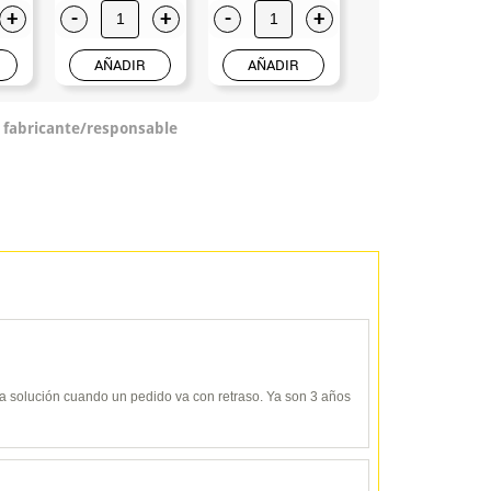
+
-
+
-
+
-
+
AÑADIR
AÑADIR
AÑADIR
o fabricante/responsable
y da solución cuando un pedido va con retraso. Ya son 3 años