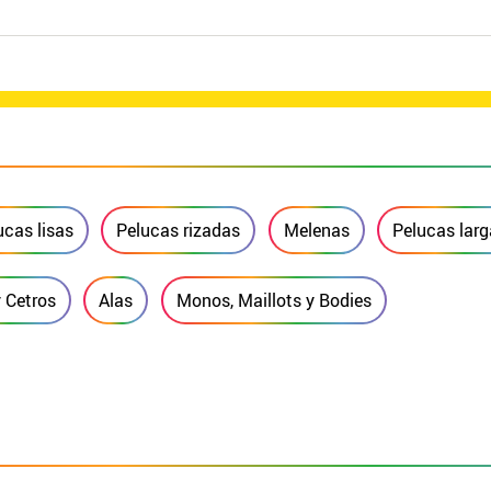
ucas lisas
Pelucas rizadas
Melenas
Pelucas larg
y Cetros
Alas
Monos, Maillots y Bodies