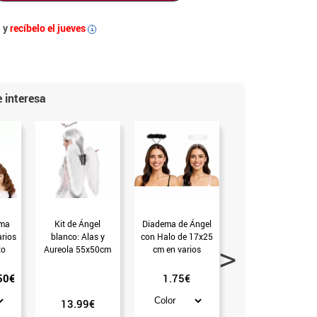
 y
recíbelo el jueves
i
 interesa
-37
ama
Kit de Ángel
Diadema de Ángel
Halo de Ángel
rios
blanco: Alas y
con Halo de 17x25
Arcoíris con
to
Aureola 55x50cm
cm en varios
marabú
colores
50€
1.75€
2.50€
13.99€
3.99€