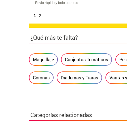
Envío rápido y todo correcto
1
2
¿Qué más te falta?
Maquillaje
Conjuntos Temáticos
Pel
Coronas
Diademas y Tiaras
Varitas 
Categorías relacionadas