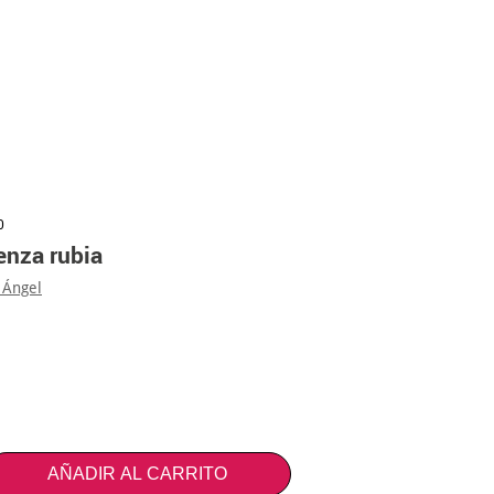
0
enza rubia
 Ángel
AÑADIR AL CARRITO