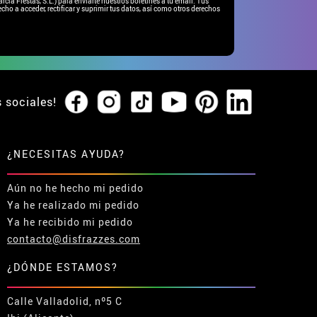
ía Fiestas, S.L.) para enviarte nuestros boletines a tu email. Tus
cho a acceder, rectificar y suprimir tus datos, así como otros derechos
s sociales!
¿NECESITAS AYUDA?
Aún no he hecho mi pedido
Ya he realizado mi pedido
Ya he recibido mi pedido
contacto@disfrazzes.com
¿DÓNDE ESTAMOS?
Calle Valladolid, nº5 C