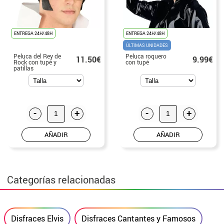
ENTREGA 24H/48H
ENTREGA 24H/48H
ÚLTIMAS UNIDADES
Peluca del Rey de
Peluca roquero
11.50€
9.99€
Rock con tupé y
con tupé
patillas
-
+
-
+
AÑADIR
AÑADIR
Categorías relacionadas
Disfraces Elvis
Disfraces Cantantes y Famosos