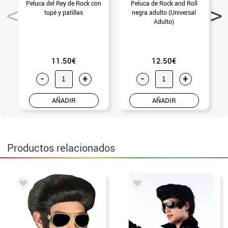
Peluca del Rey de Rock con
Peluca de Rock and Roll
G
tupé y patillas
negra adulto (Universal
Adulto)
11.50€
12.50€
-
+
-
+
AÑADIR
AÑADIR
Productos relacionados