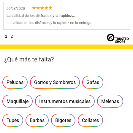
06/08/2026
La calidad de los disfraces y la rapidez…
La calidad de los disfraces y la rapidez en la entrega
1
2
¿Qué más te falta?
Pelucas
Gorros y Sombreros
Gafas
Maquillaje
Instrumentos musicales
Melenas
Tupés
Barbas
Bigotes
Collares