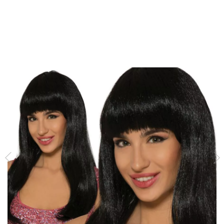
Inicio
Accesorios
Pelucas
Pelucas lisas
Peluca melena larga morena 