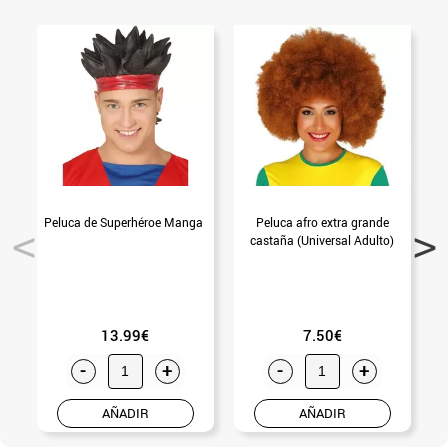
Peluca de Superhéroe Manga
Peluca afro extra grande
castaña (Universal Adulto)
M
13.99€
7.50€
-
+
-
+
AÑADIR
AÑADIR