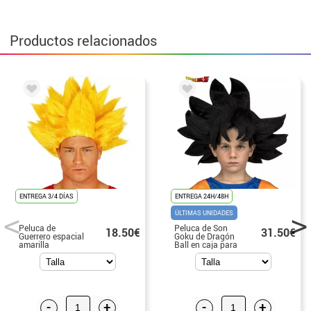
Productos relacionados
ENTREGA 3/4 DÍAS
ENTREGA 24H/48H
ÚLTIMAS UNIDADES
Peluca de
Peluca de Son
18.50€
31.50€
Guerrero espacial
Goku de Dragón
amarilla
Ball en caja para
niño
-
+
-
+