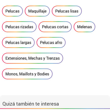
Pelucas
Maquillaje
Pelucas lisas
Pelucas rizadas
Pelucas cortas
Melenas
Pelucas largas
Pelucas afro
Extensiones, Mechas y Trenzas
Monos, Maillots y Bodies
Quizá también te interesa