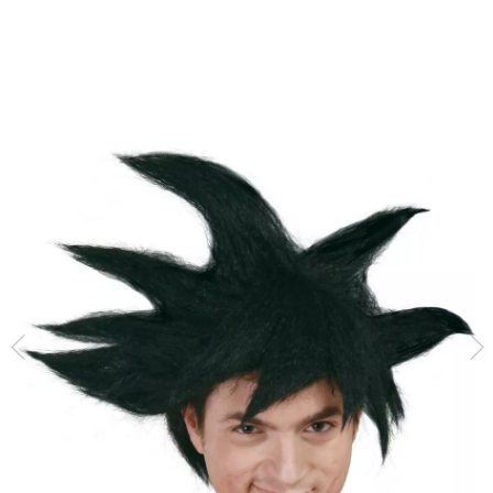
Inicio
Accesorios
Pelucas
Peluca negra de Guerrero espacial rojo