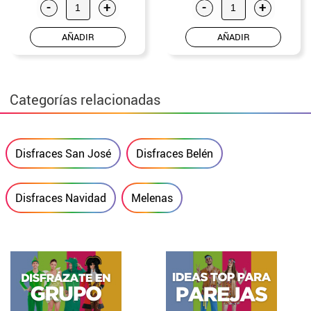
-
+
-
+
AÑADIR
AÑADIR
Categorías relacionadas
Disfraces San José
Disfraces Belén
Disfraces Navidad
Melenas