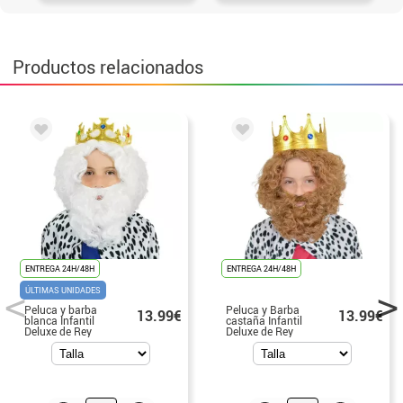
Productos relacionados
ENTREGA 24H/48H
ENTREGA 24H/48H
ÚLTIMAS UNIDADES
Peluca y barba
Peluca y Barba
13.99€
13.99€
blanca Infantil
castaña Infantil
Deluxe de Rey
Deluxe de Rey
Mago Melchor
Mago Gaspar