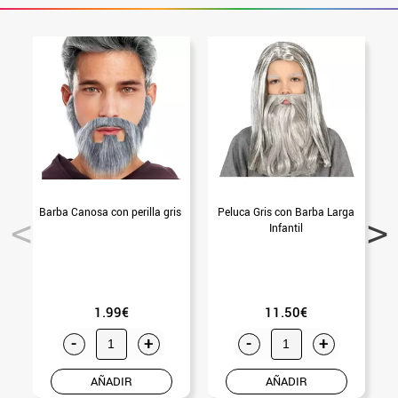
Barba Canosa con perilla gris
Peluca Gris con Barba Larga
P
Infantil
1.99€
11.50€
-
+
-
+
AÑADIR
AÑADIR