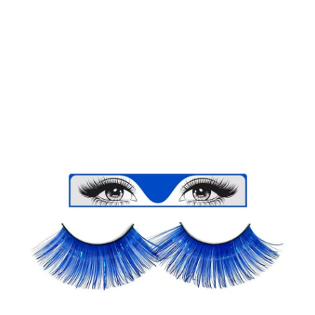
Inicio
Maquillaje
Caracterización
Pestañas
Pestañas azules largas