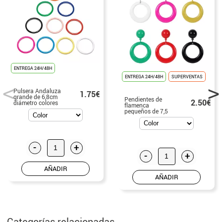
ENTREGA 24H/48H
ENTREGA 24H/48H
SUPERVENTAS
Pulsera Andaluza
1.75€
grande de 6,8cm
Pendientes de
2.50€
diámetro colores
flamenca
variado
pequeños de 7,5
cm en varios
colores
-
+
-
+
AÑADIR
AÑADIR
Categorías relacionadas