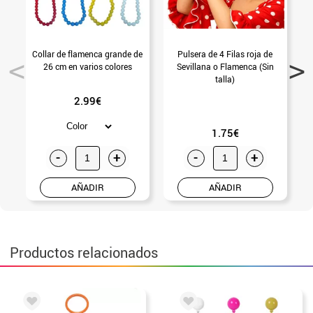
Collar de flamenca grande de
Pulsera de 4 Filas roja de
P
26 cm en varios colores
Sevillana o Flamenca (Sin
talla)
2.99€
1.75€
-
+
-
+
AÑADIR
AÑADIR
Productos relacionados