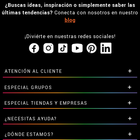
¿Buscas ideas, inspiración o simplemente saber las
últimas tendencias?
Conecta con nosotros en nuestro
blog
¡Diviérte en nuestras redes sociales!
ATENCIÓN AL CLIENTE
• Horario tienda IBI
ESPECIAL GRUPOS
•
Descuento estudiantes
• Sobre nosotros
Descuentos especiales para grupos.
ESPECIAL TIENDAS Y EMPRESAS
• Condiciones de venta
Contáctanos aquí
• Aviso legal
y
Privacidad
Descuentos exclusivos para tiendas y empresas.
¿NECESITAS AYUDA?
• Atencion al cliente
Contáctanos aquí
• Uso de Cookies
Aún no he hecho mi pedido
¿DÓNDE ESTAMOS?
•
Configuración de cookies