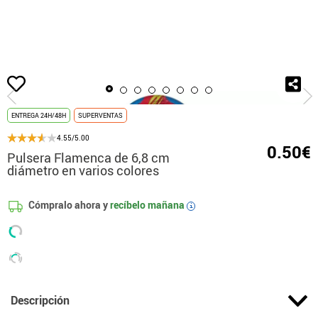
Inicio
Accesorios
Joyas
Pulseras y Brazaletes
Pulsera Flamenca de 6
ENTREGA 24H/48H
SUPERVENTAS
4.55/5.00
0.50€
Pulsera Flamenca de 6,8 cm
diámetro en varios colores
Cómpralo ahora y
recíbelo mañana
i
Descripción