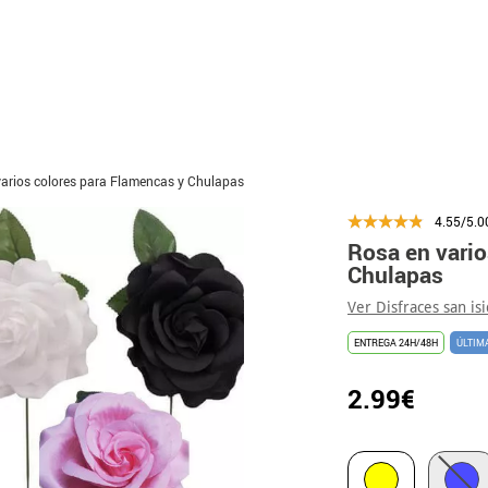
arios colores para Flamencas y Chulapas
4.55/5.0
Rosa en vario
Chulapas
Ver Disfraces san is
ENTREGA 24H/48H
ÚLTIM
2.99€