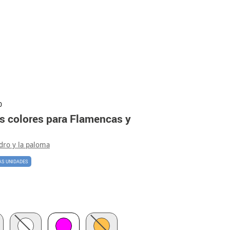
0
s colores para Flamencas y
idro y la paloma
AS UNIDADES