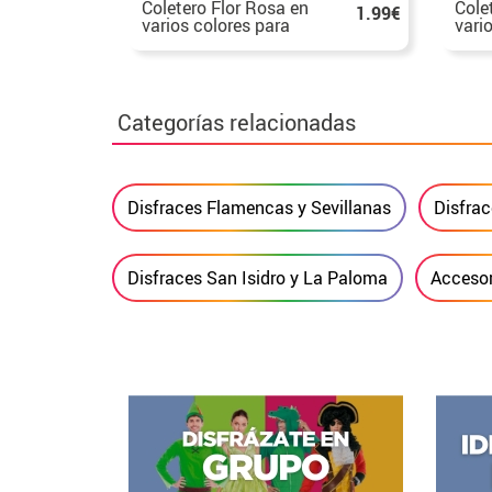
Coletero Flor Rosa en
Cole
1.99€
varios colores para
vari
Flamencas y
Flam
Chulapas
Chul
Categorías relacionadas
Disfraces Flamencas y Sevillanas
Disfra
Disfraces San Isidro y La Paloma
Accesor