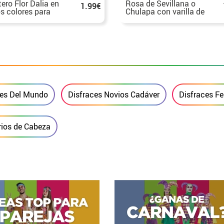
tero Flor Dalia en
Rosa de Sevillana o
1.99€
os colores para
Chulapa con varilla de
encas y
15 cm en varios
apas
colores
ces Del Mundo
Disfraces Novios Cadáver
Disfraces Fer
ios de Cabeza