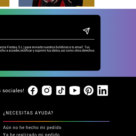
ía Fiestas, S.L.) para enviarte nuestros boletines a tu email. Tus
cho a acceder, rectificar y suprimir tus datos, así como otros derechos
s sociales!
¿NECESITAS AYUDA?
Aún no he hecho mi pedido
Ya he realizado mi pedido