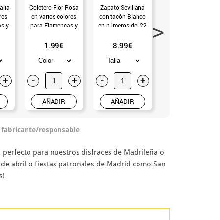
alia
Coletero Flor Rosa
Zapato Sevillana
Pendientes
res
en varios colores
con tacón Blanco
Flamenca de Bola
s y
para Flamencas y
en números del 22
en varios colores
Chulapas
al 41
1.99€
8.99€
2.50€
+
-
+
-
+
-
+
AÑADIR
AÑADIR
AÑADIR
o fabricante/responsable
 perfecto para nuestros disfraces de Madrileña o
a de abril o fiestas patronales de Madrid como San
s!