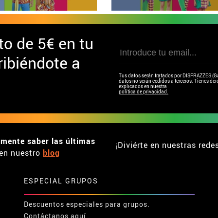
to de
5€ en tu
ibiéndote a
Tus datos serán tratados por DISFRAZZES (Garc
datos no serán cedidos a terceros. Tienes dere
explicados en nuestra
política de privacidad.
emente saber las últimas
¡Diviérte en nuestras rede
en nuestro
blog
ESPECIAL GRUPOS
Descuentos especiales para grupos.
Contáctanos aquí