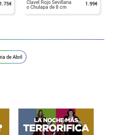
Clavel Rojo Sevillana
Rosa Sevil
1.75€
1.99€
o Chulapa de 8 cm
Chulapa d
con Pinza
pinza en v
colores
ia de Abril