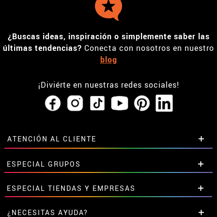
¿Buscas ideas, inspiración o simplemente saber las
últimas tendencias?
Conecta con nosotros en nuestro
blog
¡Diviérte en nuestras redes sociales!
ATENCIÓN AL CLIENTE
• Horario tienda IBI
ESPECIAL GRUPOS
•
Descuento estudiantes
• Sobre nosotros
Descuentos especiales para grupos.
ESPECIAL TIENDAS Y EMPRESAS
• Condiciones de venta
Contáctanos aquí
• Aviso legal
y
Privacidad
Descuentos exclusivos para tiendas y empresas.
¿NECESITAS AYUDA?