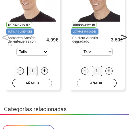
ENTREGA 24H/48H
ENTREGA 24H/48H
ÚLTIMAS UNIDADES
ÚLTIMAS UNIDADES
Sombrero Arcoíris
Chistera Arcoíris
4.99€
3.50€
de lentejuelas con
degradado
luz
-
+
-
+
AÑADIR
AÑADIR
Categorías relacionadas