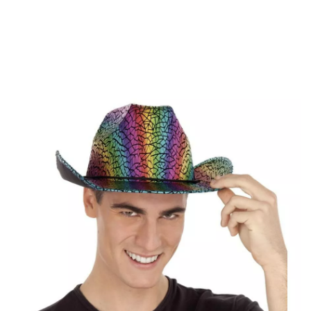
Inicio
Accesorios
Gorros y Sombreros
Divertidos
Sombrero Cowboy An