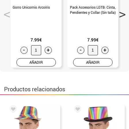
Gorro Unicornio Arcoíris
Pack Accesorios LGTB: Cinta,
Pendientes y Collar (Sin talla)
7.99€
7.99€
-
+
-
+
AÑADIR
AÑADIR
Productos relacionados