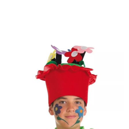
Inicio
Accesorios
Gorros y Sombreros
Sombrero de Maceta con flores infa