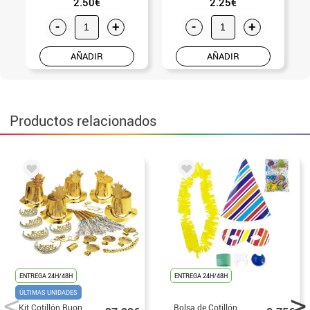
2.50€
2.25€
-
+
-
+
AÑADIR
AÑADIR
Productos relacionados
ENTREGA 24H/48H
ENTREGA 24H/48H
ÚLTIMAS UNIDADES
Kit Cotillón Buon
Bolsa de Cotillón