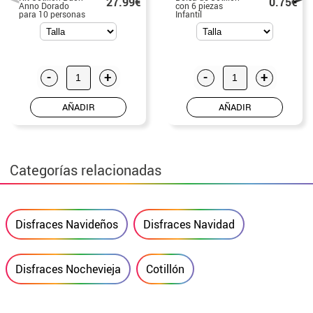
27.99€
0.75€
Anno Dorado
con 6 piezas
para 10 personas
Infantil
-
+
-
+
AÑADIR
AÑADIR
Categorías relacionadas
Disfraces Navideños
Disfraces Navidad
Disfraces Nochevieja
Cotillón