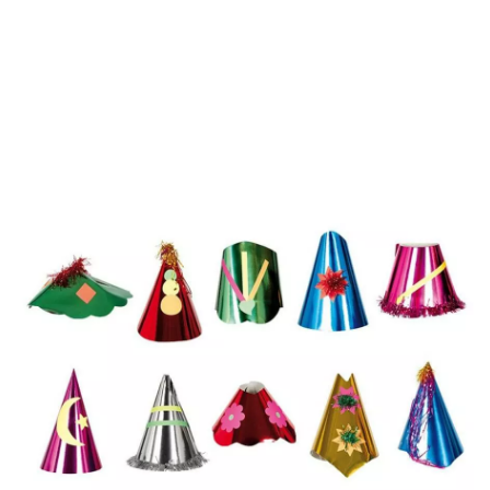
Inicio
Decoración y fiestas
Cotillón
Sombrero grande Cotillón. Precio unid