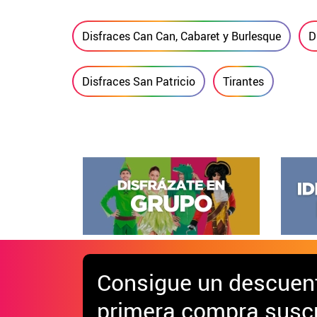
Disfraces Can Can, Cabaret y Burlesque
D
Disfraces San Patricio
Tirantes
Consigue
un descuen
primera compra suscr