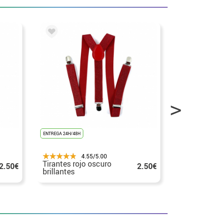
ENTREGA 24H/48H
ENTREGA 24H/48
4.55/5.00
Tirantes rojo oscuro
Tirantes 
2.50€
2.50€
brillantes
en varios 