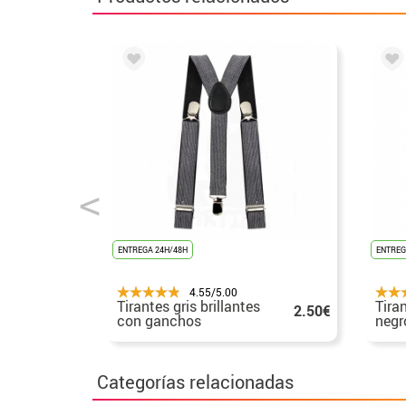
ENTREGA 24H/48H
ENTREG
4.55/5.00
Tirantes gris brillantes
Tira
2.50€
con ganchos
negr
brillantes
plat
Categorías relacionadas