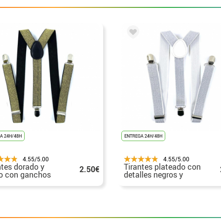
A 24H/48H
ENTREGA 24H/48H
4.55/5.00
4.55/5.00
ntes dorado y
Tirantes plateado con
2.50€
o con ganchos
detalles negros y
eados
blancos