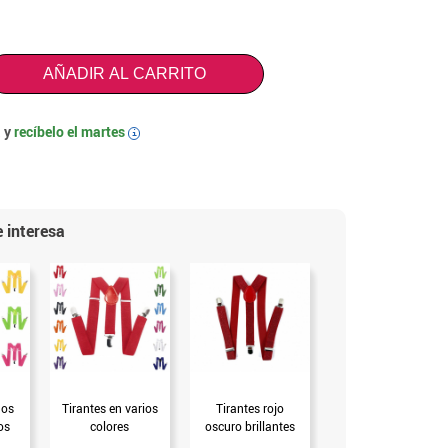
AÑADIR AL CARRITO
 y
recíbelo el
martes
i
 interesa
hos
Tirantes en varios
Tirantes rojo
Tirantes gris
os
colores
oscuro brillantes
brillantes con
ganchos brillantes