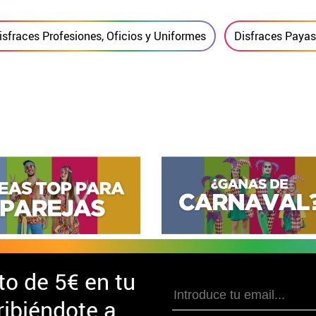
isfraces Profesiones, Oficios y Uniformes
Disfraces Payaso
to de
5€ en tu
ibiéndote a