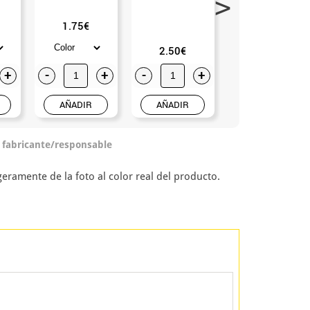
1.75€
2.50€
2.50€
+
-
+
-
+
-
+
AÑADIR
AÑADIR
AÑADIR
o fabricante/responsable
eramente de la foto al color real del producto.