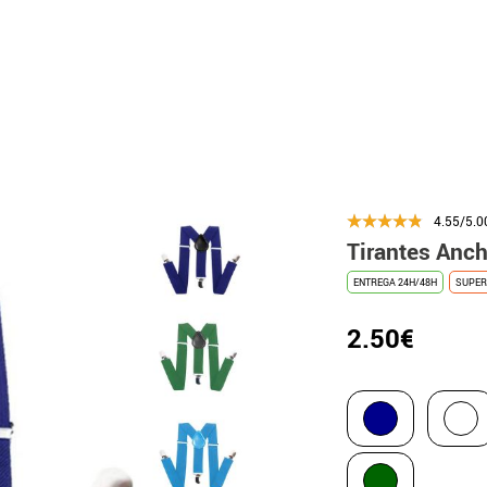
4.55/5.0
Tirantes Anch
ENTREGA 24H/48H
SUPER
2.50€