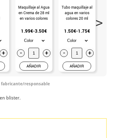
Maquillaje al Agua
Tubo maquillaje al
Maquillaje para
en Crema de 28 ml
agua en varios
Cara y Cuerpo de
l
en varios colores
colores 20 ml
12 ml en varios
 gr
colores (Verde)
res.
1.99€-3.50€
1.50€-1.75€
2.25€
+
-
+
-
+
-
+
AÑADIR
AÑADIR
AÑADIR
o fabricante/responsable
n blister.