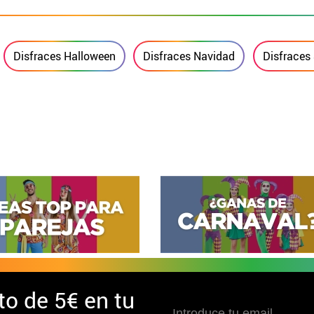
Disfraces Halloween
Disfraces Navidad
Disfraces 
to de
5€ en tu