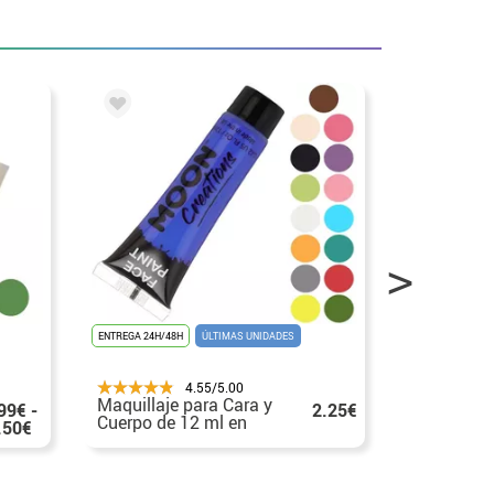
ENTREGA 24H/48H
ÚLTIMAS UNIDADES
ENTREGA 24H/48
4.55/5.00
Maquillaje para Cara y
Maquillaje
99€ -
2.25€
Cuerpo de 12 ml en
para Cara 
.50€
varios colores
12 ml en v
colores