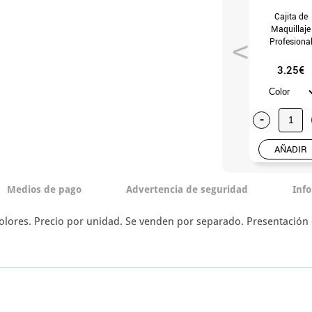
Cajita de
Maquillaje
Profesiona
cremoso de 12
en varios colo
3.25€
-
AÑADIR
Medios de pago
Advertencia de seguridad
Inf
olores. Precio por unidad. Se venden por separado. Presentación e