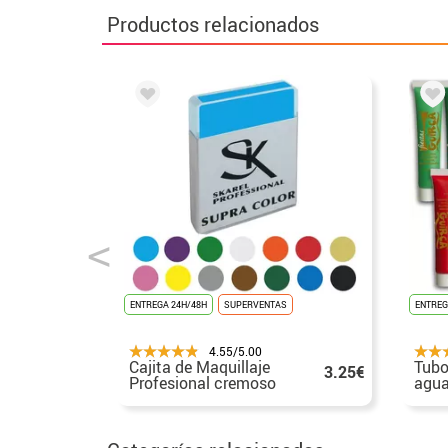
Productos relacionados
ENTREGA 24H/48H
SUPERVENTAS
ENTREG
4.55/5.00
Cajita de Maquillaje
Tubo
3.25€
Profesional cremoso
agua
de 12 gr en varios
20 m
colores.