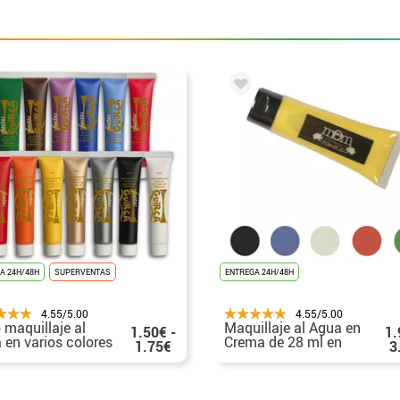
A 24H/48H
SUPERVENTAS
ENTREGA 24H/48H
4.55/5.00
4.55/5.00
 maquillaje al
Maquillaje al Agua en
1.50€ -
1.
 en varios colores
Crema de 28 ml en
1.75€
3
l
varios colores