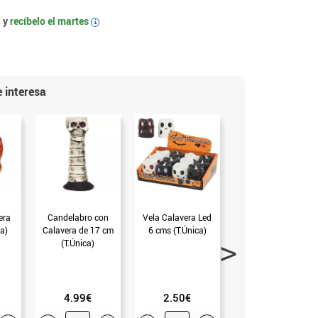
 y
recíbelo el
martes
i
 interesa
era
Candelabro con
Vela Calavera Led
Vela de Calavera
a)
Calavera de 17 cm
6 cms (T.Única)
con Sangre de 6 cm
(T.Única)
(T.Única)
4.99€
2.50€
2.99€