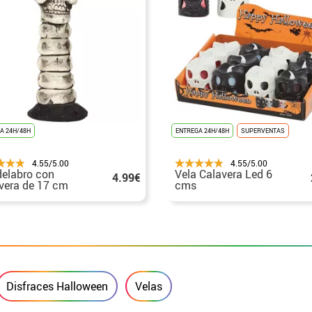
A 24H/48H
ENTREGA 24H/48H
SUPERVENTAS
4.55/5.00
4.55/5.00
elabro con
Vela Calavera Led 6
4.99€
vera de 17 cm
cms
Disfraces Halloween
Velas