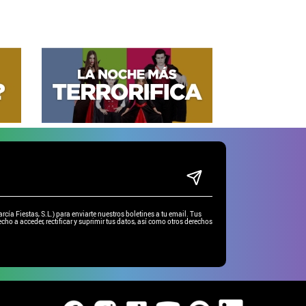
ía Fiestas, S.L.) para enviarte nuestros boletines a tu email. Tus
cho a acceder, rectificar y suprimir tus datos, así como otros derechos