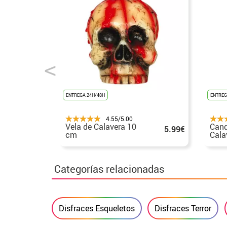
ENTREGA 24H/48H
ENTREG
4.55/5.00
Vela de Calavera 10
Cand
5.99€
cm
Cala
Categorías relacionadas
Disfraces Esqueletos
Disfraces Terror