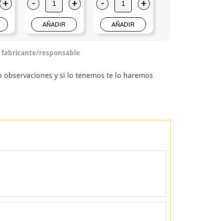
+
-
+
-
+
-
+
AÑADIR
AÑADIR
AÑADIR
o fabricante/responsable
en observaciones y si lo tenemos te lo haremos