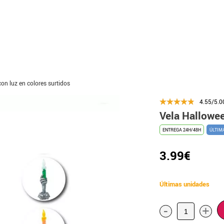
on luz en colores surtidos
4.55/5.0
Vela Hallowee
ENTREGA 24H/48H
ÚLTIM
3.99€
Últimas unidades
-
+