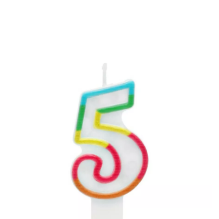
Inicio
Decoración y fiestas
Velas
Vela Nº 5 con Multicolor