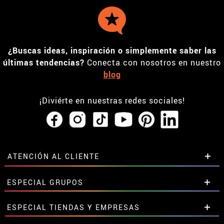
¿Buscas ideas, inspiración o simplemente saber las
últimas tendencias?
Conecta con nosotros en nuestro
blog
¡Diviérte en nuestras redes sociales!
ATENCIÓN AL CLIENTE
• Horario tienda IBI
ESPECIAL GRUPOS
•
Descuento estudiantes
• Sobre nosotros
Descuentos especiales para grupos.
ESPECIAL TIENDAS Y EMPRESAS
• Condiciones de venta
Contáctanos aquí