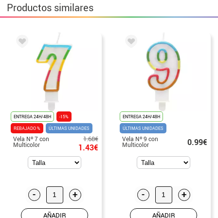
Productos similares
ENTREGA 24H/48H
-15%
ENTREGA 24H/48H
REBAJADO %
ÚLTIMAS UNIDADES
ÚLTIMAS UNIDADES
1.68€
Vela Nº 7 con
Vela Nº 9 con
0.99€
Multicolor
Multicolor
1.43€
-
+
-
+
AÑADIR
AÑADIR