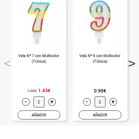
Vela Nº 7 con Multicolor
Vela Nº 9 con Multicolor
V
(T.Única)
(T.Única)
1.43€
0.99€
1.68€
-
+
-
+
AÑADIR
AÑADIR