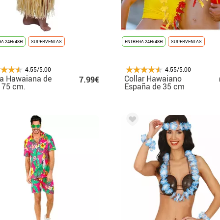
A 24H/48H
SUPERVENTAS
ENTREGA 24H/48H
SUPERVENTAS
4.55/5.00
4.55/5.00
da Hawaiana de
Collar Hawaiano
7.99€
 75 cm.
España de 35 cm