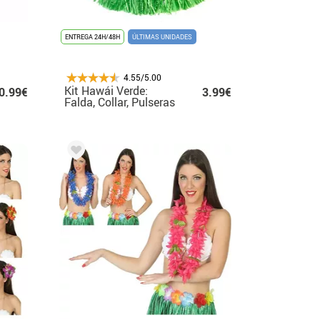
ENTREGA 24H/48H
ÚLTIMAS UNIDADES
4.55/5.00
Kit Hawái Verde:
0.99€
3.99€
Falda, Collar, Pulseras
y Tocado