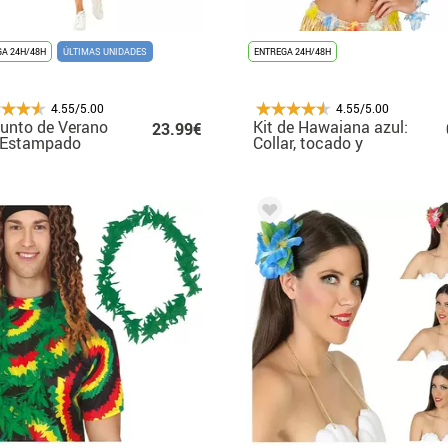
A 24H/48H
ÚLTIMAS UNIDADES
ENTREGA 24H/48H
4.55/5.00
4.55/5.00
unto de Verano
Kit de Hawaiana azul:
23.99€
 Estampado
Collar, tocado y
túa: Camisa y
pulseras
ts para hombre