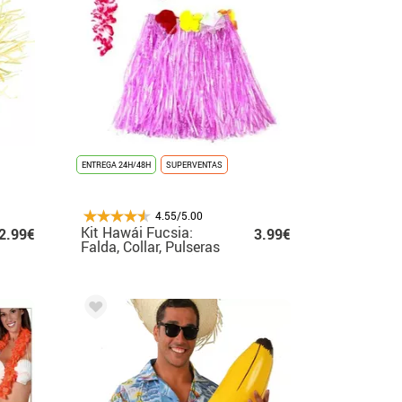
ENTREGA 24H/48H
SUPERVENTAS
4.55/5.00
Kit Hawái Fucsia:
2.99€
3.99€
Falda, Collar, Pulseras
y Tocado para niñas
de 3 a 6 años