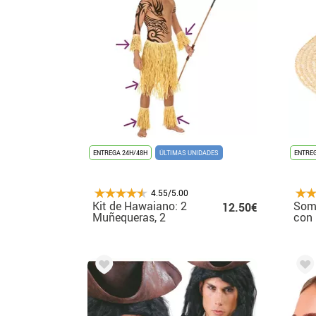
ENTREGA 24H/48H
ÚLTIMAS UNIDADES
ENTREG
4.55/5.00
Kit de Hawaiano: 2
Somb
12.50€
Muñequeras, 2
con 
Tobilleras y Falda