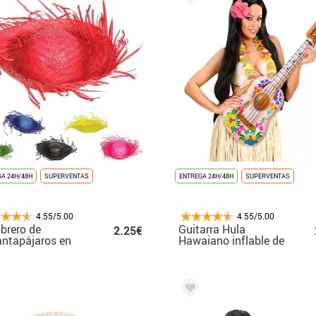
A 24H/48H
SUPERVENTAS
ENTREGA 24H/48H
SUPERVENTAS
4.55/5.00
4.55/5.00
brero de
Guitarra Hula
2.25€
ntapájaros en
Hawaiano inflable de
os colores
105 cm