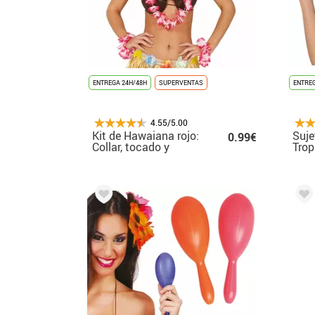
ENTREGA 24H/48H
SUPERVENTAS
ENTREG
4.55/5.00
Kit de Hawaiana rojo:
Suje
0.99€
Collar, tocado y
Trop
pulseras