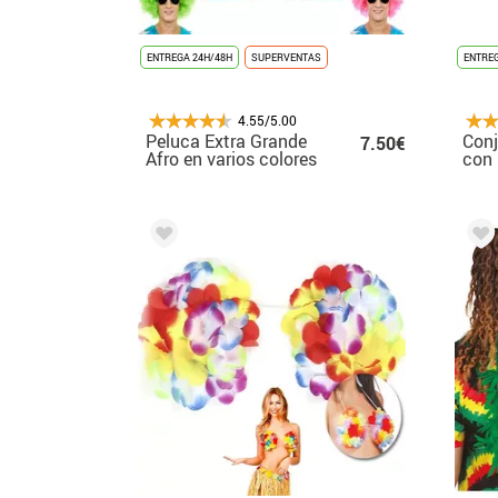
ENTREGA 24H/48H
SUPERVENTAS
ENTREG
4.55/5.00
Peluca Extra Grande
Conj
7.50€
Afro en varios colores
con
Caca
Shor