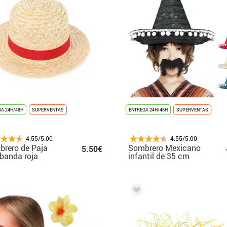
A 24H/48H
SUPERVENTAS
ENTREGA 24H/48H
SUPERVENTAS
4.55/5.00
4.55/5.00
rero de Paja
Sombrero Mexicano
5.50€
banda roja
infantil de 35 cm
colores surtidos