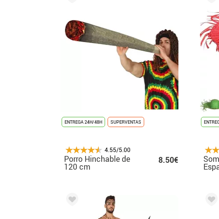
ENTREGA 24H/48H
SUPERVENTAS
ENTREG
4.55/5.00
Porro Hinchable de
Som
8.50€
120 cm
Espa
vari