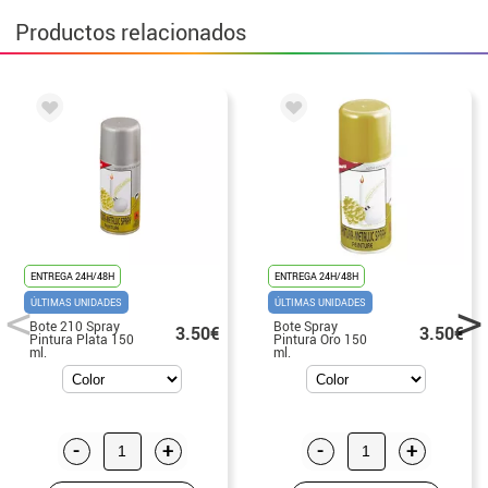
Productos relacionados
ENTREGA 24H/48H
ENTREGA 24H/48H
ÚLTIMAS UNIDADES
ÚLTIMAS UNIDADES
Bote 210 Spray
Bote Spray
3.50€
3.50€
Pintura Plata 150
Pintura Oro 150
ml.
ml.
-
+
-
+