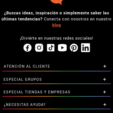
¿Buscas ideas, inspiración o simplemente saber las
últimas tendencias?
Conecta con nosotros en nuestro
blog
¡Diviérte en nuestras redes sociales!
ATENCIÓN AL CLIENTE
• Horario tienda IBI
ESPECIAL GRUPOS
•
Descuento estudiantes
• Sobre nosotros
Descuentos especiales para grupos.
ESPECIAL TIENDAS Y EMPRESAS
• Condiciones de venta
Contáctanos aquí
• Aviso legal
y
Privacidad
Descuentos exclusivos para tiendas y empresas.
¿NECESITAS AYUDA?
• Atencion al cliente
Contáctanos aquí