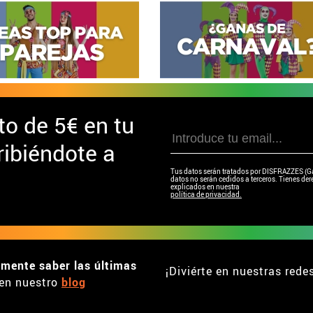
to de
5€ en tu
ibiéndote a
Tus datos serán tratados por DISFRAZZES (Garc
datos no serán cedidos a terceros. Tienes dere
explicados en nuestra
política de privacidad.
emente saber las últimas
¡Diviérte en nuestras rede
en nuestro
blog