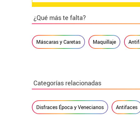
¿Qué más te falta?
Máscaras y Caretas
Maquillaje
Anti
Categorías relacionadas
Disfraces Época y Venecianos
Antifaces