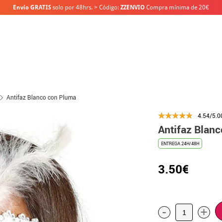
Envío GRATIS
solo por 48hrs. > Código:
ZZENVIO
Compra mínima de 20€
Antifaz Blanco con Pluma
4.54/5.0
Antifaz Blan
ENTREGA 24H/48H
3.50€
-
+