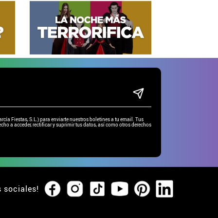
ía Fiestas, S.L.) para enviarte nuestros boletines a tu email. Tus
cho a acceder, rectificar y suprimir tus datos, así como otros derechos
s sociales!