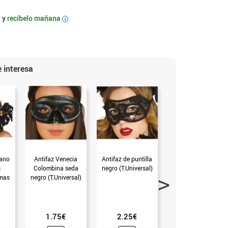
 y
recíbelo mañana
i
 interesa
iano
Antifaz Venecia
Antifaz de puntilla
Antifaz de puntilla
s
Colombina seda
negro (T.Universal)
blanco (T.Universal)
umas
negro (T.Universal)
1.75€
2.25€
2.25€