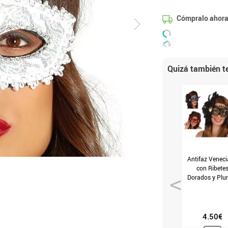
Cómpralo ahora
Quizá también te
Antifaz Venec
con Ribete
Dorados y Pl
(Rojo)
4.50€