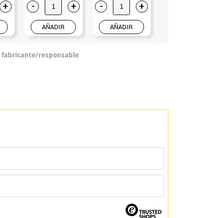
+
-
+
-
+
-
+
AÑADIR
AÑADIR
AÑADIR
o fabricante/responsable