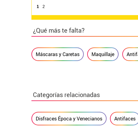
1
2
¿Qué más te falta?
Máscaras y Caretas
Maquillaje
Anti
Categorías relacionadas
Disfraces Época y Venecianos
Antifaces