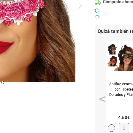
Cómpralo ahora
Quizá también te
Antifaz Venec
con Ribete
Dorados y Pl
(Rojo)
4.50€
-