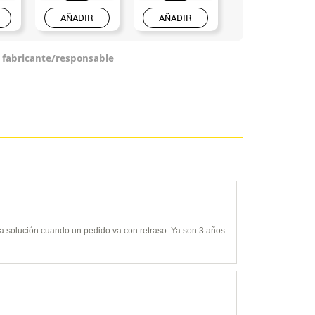
AÑADIR
AÑADIR
AÑADIR
o fabricante/responsable
y da solución cuando un pedido va con retraso. Ya son 3 años