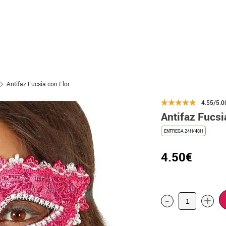
Antifaz Fucsia con Flor
4.55/5.0
Antifaz Fucsi
ENTREGA 24H/48H
4.50€
-
+