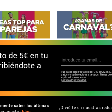
to de
5€ en tu
ibiéndote a
Tus datos serán tratados por DISFRAZZES (Garc
datos no serán cedidos a terceros. Tienes dere
explicados en nuestra
política de privacidad.
emente saber las últimas
¡Diviérte en nuestras rede
en nuestro
blog