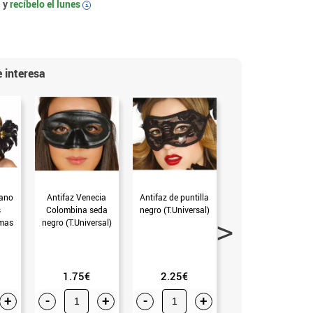
 y
recíbelo el
lunes
i
 interesa
iano
Antifaz Venecia
Antifaz de puntilla
Antifaz de puntilla
s
Colombina seda
negro (T.Universal)
blanco (T.Universal)
umas
negro (T.Universal)
1.75€
2.25€
2.25€
+
-
+
-
+
-
+