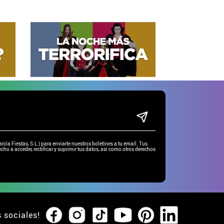
ía Fiestas, S.L.) para enviarte nuestros boletines a tu email. Tus
cho a acceder, rectificar y suprimir tus datos, así como otros derechos
s sociales!