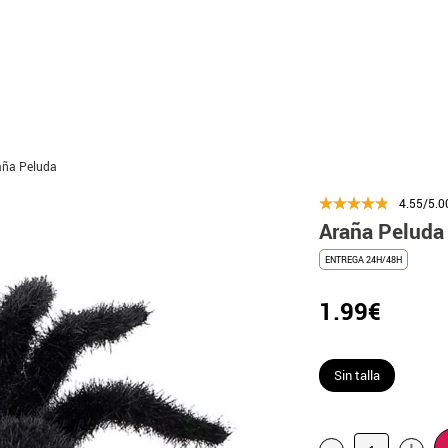
aña Peluda
4.55/5.0
Araña Peluda
ENTREGA 24H/48H
1.99€
Sin talla