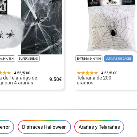
A 24H/48H
SUPERVENTAS
ENTREGA 24H/48H
ÚLTIMAS UNIDADES
4.55/5.00
4.55/5.00
a de Telarañas de
Telaraña de 200
9.50€
gr con 4 arañas
gramos
 decorar
error
Disfraces Halloween
Arañas y Telarañas