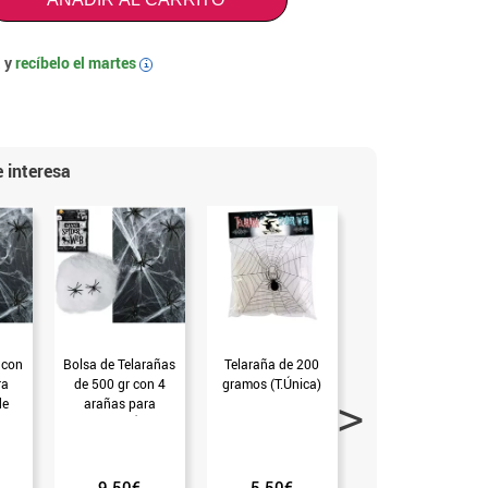
 y
recíbelo el
martes
i
 interesa
 con
Bolsa de Telarañas
Telaraña de 200
Telaraña de 500
ra
de 500 gr con 4
gramos (T.Única)
gramos (T.Única)
de
arañas para
e
decorar (T.Única)
)
9.50€
5.50€
10.99€