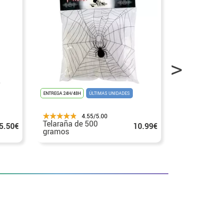
ENTREGA 24H/48H
ÚLTIMAS UNIDADES
ENTREGA 24H/48
4.55/5.00
Telaraña de 500
Telaraña d
5.50€
10.99€
gramos
gramos