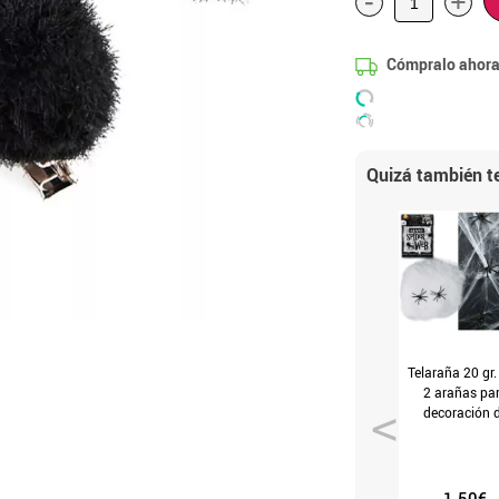
-
+
Cómpralo ahora
Quizá también te
Telaraña 20 gr.
2 arañas pa
decoración 
Halloween d
(T.Universal
1.50€