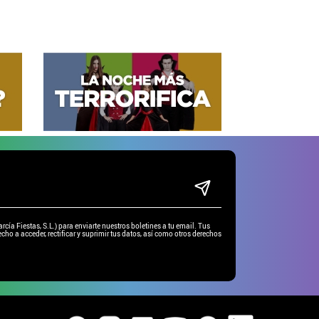
ía Fiestas, S.L.) para enviarte nuestros boletines a tu email. Tus
cho a acceder, rectificar y suprimir tus datos, así como otros derechos