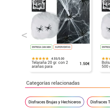
ENTREGA 24H/48H
SUPERVENTAS
ENTREG
4.55/5.00
Telaraña 20 gr. con 2
Bols
1.50€
arañas para
500 
decoración de
para
Halloween de
Categorías relacionadas
Disfraces Brujas y Hechiceros
Disfraces T