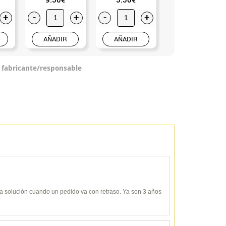
+
-
+
-
+
-
+
AÑADIR
AÑADIR
AÑADIR
o fabricante/responsable
y da solución cuando un pedido va con retraso. Ya son 3 años