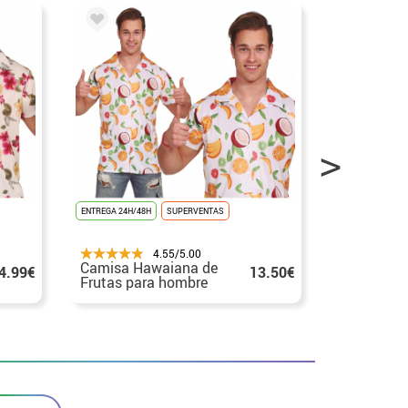
ENTREGA 24H/48H
SUPERVENTAS
ENTREGA 24H/48
4.55/5.00
Camisa Hawaiana de
Camisa H
4.99€
13.50€
Frutas para hombre
Piñas par