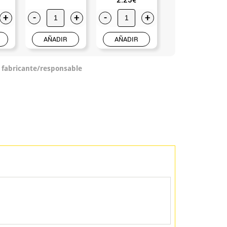
+
-
+
-
+
-
+
AÑADIR
AÑADIR
AÑADIR
o fabricante/responsable