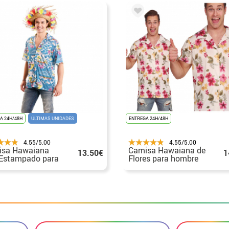
A 24H/48H
ÚLTIMAS UNIDADES
ENTREGA 24H/48H
4.55/5.00
4.55/5.00
isa Hawaiana
Camisa Hawaiana de
13.50€
1
Estampado para
Flores para hombre
to