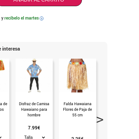
 y
recíbelo el
martes
i
 interesa
a de
Disfraz de Camisa
Falda Hawaiana
Falda Hawaiana en
ios
Hawaiano para
Flores de Paja de
2 colores 41 cm
hombre
55 cm
(Verde)
7.99€
2.25€
1.99€