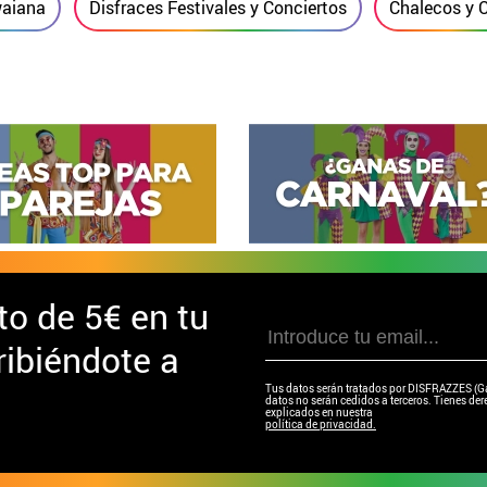
waiana
Disfraces Festivales y Conciertos
Chalecos y 
to de
5€ en tu
ibiéndote a
Tus datos serán tratados por DISFRAZZES (Garc
datos no serán cedidos a terceros. Tienes dere
explicados en nuestra
política de privacidad.