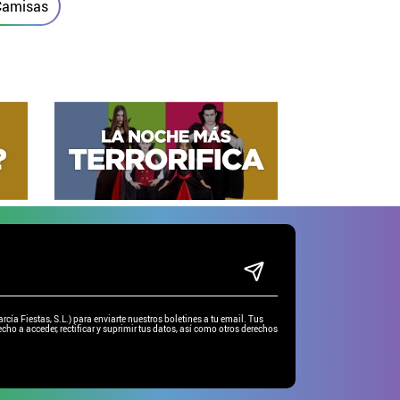
Camisas
ía Fiestas, S.L.) para enviarte nuestros boletines a tu email. Tus
cho a acceder, rectificar y suprimir tus datos, así como otros derechos