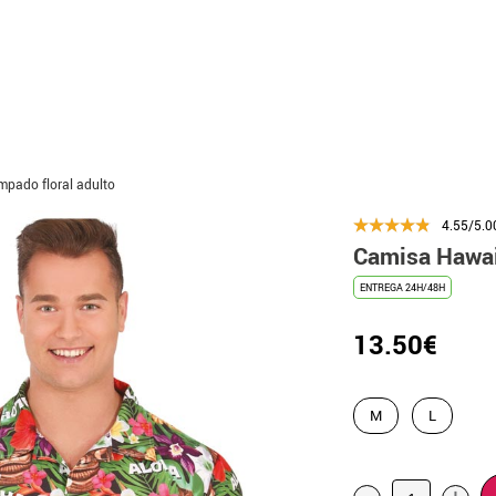
pado floral adulto
4.55/5.0
Camisa Hawai
ENTREGA 24H/48H
13.50€
M
L