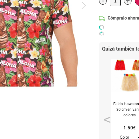
-
+
Cómpralo ahora
Quizá también te
Falda Hawaian
30 cm en var
colores
1.50€