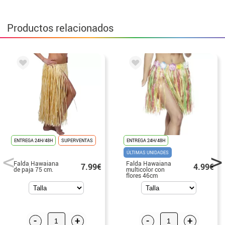
Productos relacionados
ENTREGA 24H/48H
SUPERVENTAS
ENTREGA 24H/48H
ÚLTIMAS UNIDADES
Falda Hawaiana
Falda Hawaiana
7.99€
4.99€
de paja 75 cm.
multicolor con
flores 46cm
-
+
-
+