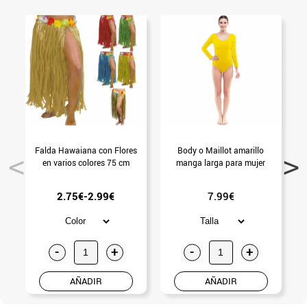
Falda Hawaiana con Flores
Body o Maillot amarillo
en varios colores 75 cm
manga larga para mujer
P
2.75€-2.99€
7.99€
-
+
-
+
AÑADIR
AÑADIR