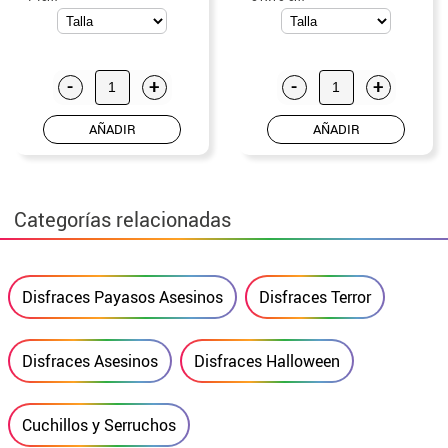
-
+
-
+
AÑADIR
AÑADIR
Categorías relacionadas
Disfraces Payasos Asesinos
Disfraces Terror
Disfraces Asesinos
Disfraces Halloween
Cuchillos y Serruchos