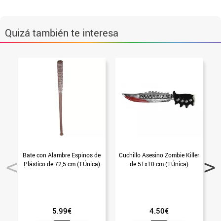
Quizá también te interesa
Bate con Alambre Espinos de
Cuchillo Asesino Zombie Killer
G
Plástico de 72,5 cm (T.Única)
de 51x10 cm (T.Única)
5.99€
4.50€