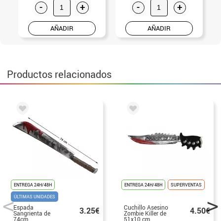
-
+
-
+
AÑADIR
AÑADIR
Productos relacionados
ENTREGA 24H/48H
ENTREGA 24H/48H
SUPERVENTAS
ÚLTIMAS UNIDADES
Espada
Cuchillo Asesino
3.25€
4.50€
Sangrienta de
Zombie Killer de
74cm
51x10 cm