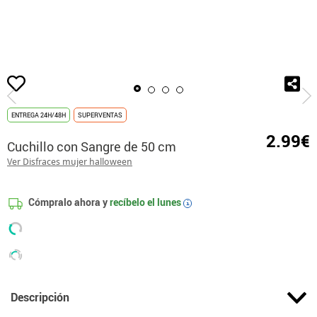
Inicio
Accesorios
Armas
Cuchillos y Serruchos
Cuchillo con Sangre d
ENTREGA 24H/48H
SUPERVENTAS
2.99€
Cuchillo con Sangre de 50 cm
Ver Disfraces mujer halloween
Cómpralo ahora y
recíbelo el
lunes
i
Descripción