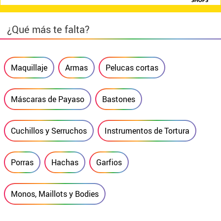
¿Qué más te falta?
Maquillaje
Armas
Pelucas cortas
Máscaras de Payaso
Bastones
Cuchillos y Serruchos
Instrumentos de Tortura
Porras
Hachas
Garfios
Monos, Maillots y Bodies