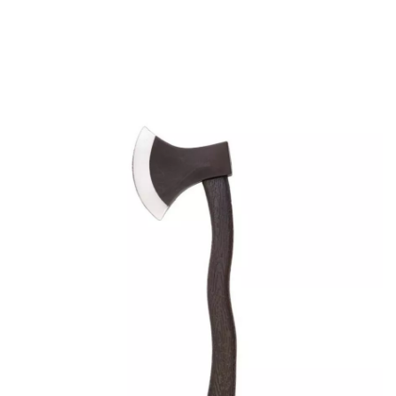
Inicio
Accesorios
Armas
Hachas
Hacha Mango curvo de 47x15 cm