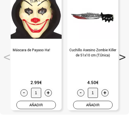
Máscara de Payaso Ha!
Cuchillo Asesino Zombie Killer
de 51x10 cm (T.Única)
2.99€
4.50€
-
+
-
+
AÑADIR
AÑADIR