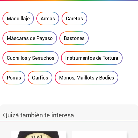
Maquillaje
Armas
Caretas
Máscaras de Payaso
Bastones
Cuchillos y Serruchos
Instrumentos de Tortura
Porras
Garfios
Monos, Maillots y Bodies
Quizá también te interesa