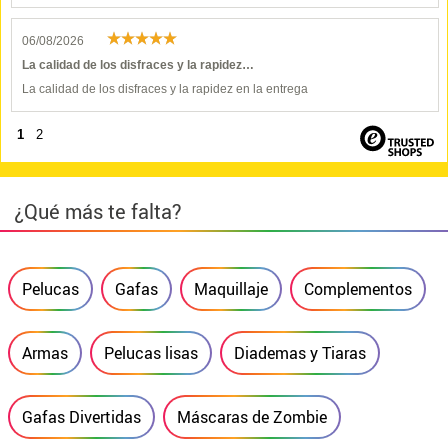
06/08/2026
La calidad de los disfraces y la rapidez…
La calidad de los disfraces y la rapidez en la entrega
1
2
¿Qué más te falta?
Pelucas
Gafas
Maquillaje
Complementos
Armas
Pelucas lisas
Diademas y Tiaras
Gafas Divertidas
Máscaras de Zombie