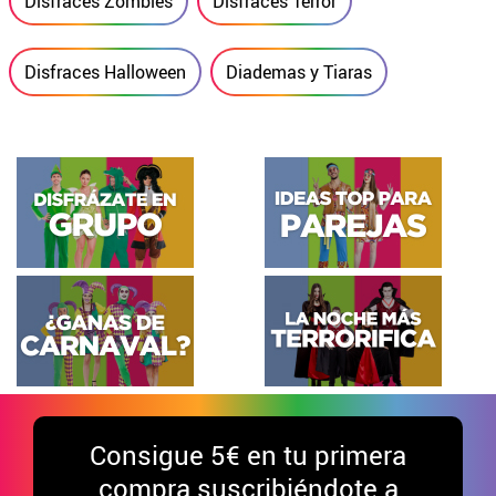
Disfraces Zombies
Disfraces Terror
Disfraces Halloween
Diademas y Tiaras
Consigue
5€ en tu primera
compra suscribiéndote a