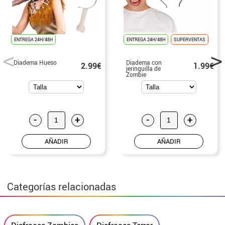
ENTREGA 24H/48H
ENTREGA 24H/48H
SUPERVENTAS
Diadema Hueso
Diadema con
2.99€
1.99€
jeringuilla de
Zombie
-
+
-
+
AÑADIR
AÑADIR
Categorías relacionadas