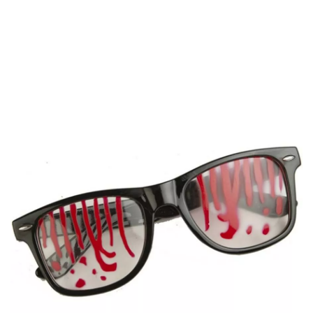
Inicio
Accesorios
Gafas
Gafas Divertidas
Gafas ensangrentadas