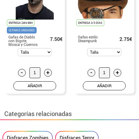
ENTREGA 24H/48H
ENTREGA 2/3 DÍAS
ÚLTIMAS UNIDADES
Gafas de Diablo
Gafas estilo
7.50€
2.75€
con Bigote,
Steampunk
Mosca y Cuernos
-
+
-
+
AÑADIR
AÑADIR
Categorías relacionadas
Disfraces Zombies
Disfraces Terror