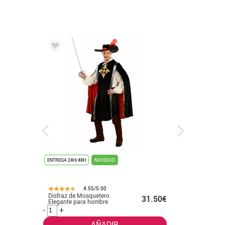
ENTREGA 24H/48H
NOVEDAD
ENTREGA 3/4 DÍAS
4.55/5.00
4.
Disfraz de Mosquetero
Disfraz o Pon
€
31.50€
Elegante para hombre
gris para bebé
-
+
-
+
AÑADIR