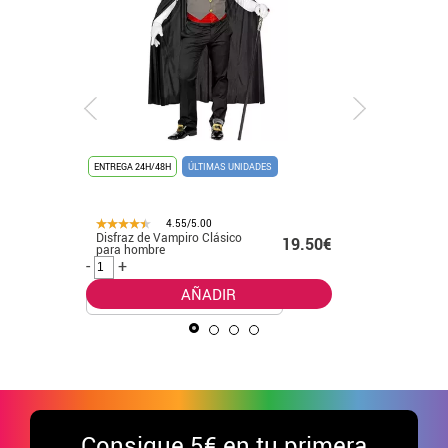
ENTREGA 24H/48H
ÚLTIMAS UNIDADES
ENTREGA 24
ÚLTIMAS UN
4.55/5.00
Disfraz de Vampiro Clásico
Disfraz 
.50€
19.50€
para hombre
para niñ
-
+
-
+
AÑADIR
Consigue
5€ en tu primera