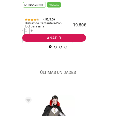
ENTREGA 24H/48H
NOVEDAD
ENTREGA 24
4.55/5.00
Disfraz de Cantante K-Pop
Disfraz d
.99€
19.50€
Idol para niña
leader cl
-
+
-
+
AÑADIR
ÚLTIMAS UNIDADES