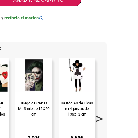
 y
recíbelo el
martes
i
k
er
Juego de Cartas
Bastón As de Picas
Cetro Real de 41
4
Mr Smile de 11X20
en 4 piezas de
cm (T.Única)
dos
cm
139x12 cm
9,5
(T.Única)
3.99€
6.50€
1.99€