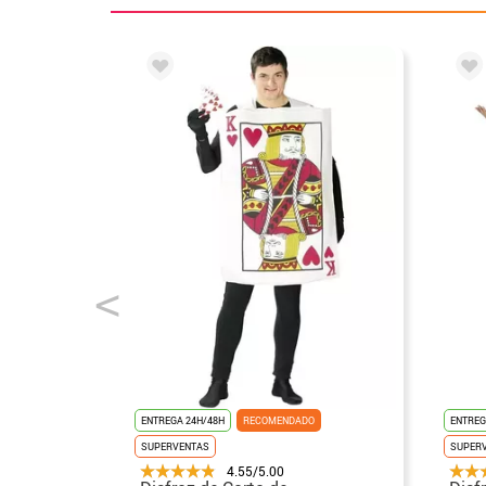
ENTREGA 24H/48H
RECOMENDADO
ENTREG
SUPERVENTAS
SUPER
4.55/5.00