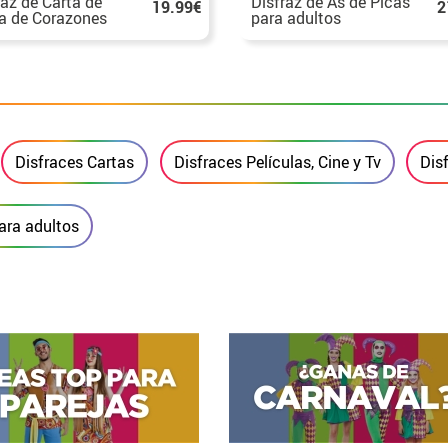
raz de Carta de
Disfraz de As de Picas
19.99€
2
a de Corazones
para adultos
 adultos
Disfraces Cartas
Disfraces Películas, Cine y Tv
Dis
ara adultos