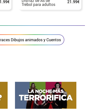
Disfraz de As de
Disfraz de
1.99€
21.99€
Trébol para adultos
Corazones
adultos
fraces Dibujos animados y Cuentos