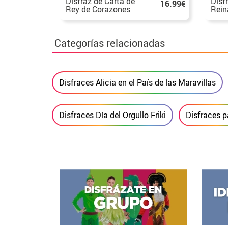
Disfraz de Carta de
Disf
16.99€
Rey de Corazones
Rein
para adultos
para
Categorías relacionadas
Disfraces Alicia en el País de las Maravillas
Disfraces Día del Orgullo Friki
Disfraces p