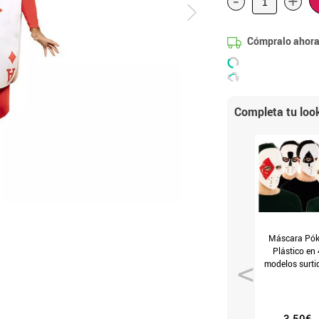
-
+
Cómpralo ahora
Completa tu loo
Máscara Pók
Plástico en 
modelos surti
de 17,5X21,5X
cm
3.50€