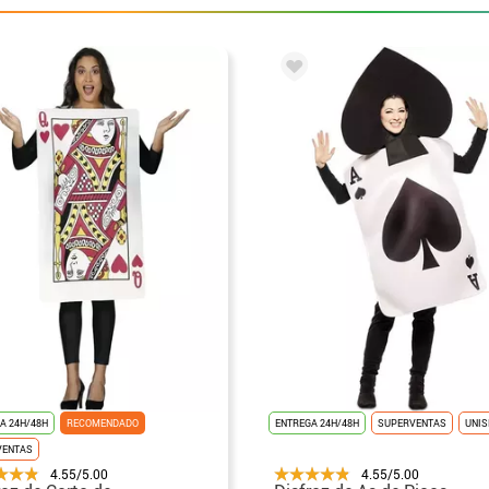
A 24H/48H
RECOMENDADO
ENTREGA 24H/48H
SUPERVENTAS
UNIS
VENTAS
4.55/5.00
4.55/5.00