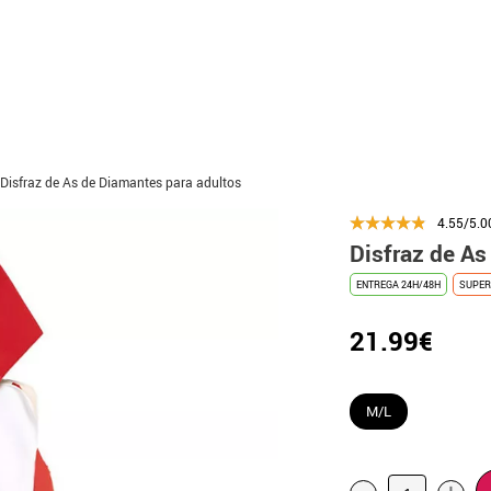
Disfraz de As de Diamantes para adultos
4.55/5.0
Disfraz de As
ENTREGA 24H/48H
SUPER
21.99€
M/L