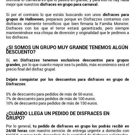
mejor que nuestros
disfraces en grupo para carnaval
.
Si por el contrario lo que estáis buscando son unos
disfraces para
grupos de Halloween
, preparaos porque en Disfrazzes contamos con
disfraces realmente terroríficos que bien firmaría la Familia Monster.
Disfraces con los que el terror estará garantizado, pero siempre
manteniéndose esa chispa de diversión y originalidad que le pedimos a
los disfraces.
¿SI SOMOS UN GRUPO MUY GRANDE TENEMOS ALGÚN
DESCUENTO?
Sí,
en Disfrazzes tenemos exclusivos descuentos para grupos
grandes
, por lo que cuanto mayor sea tu pedido, más económico será el
precio final del disfraz grupal.
Déjate conquistar por los descuentos para disfraces en grupo de
Disfrazzes
:
5% de descuento para pedidos de más de 50 euros.
7% de descuento para pedidos de más de 100 euros.
10% de descuento para pedidos de más de 150 euros.
¿CUÁNDO LLEGA UN PEDIDO DE DISFRACES EN
GRUPO?
Por lo general,
tu pedido de disfraces en grupo los podrás recibir en
24/48 horas
con nuestro servicio de entrega urgente a domicilio con
NACEX, aunque todo dependerá de la cantidad de disfraces solicitados,