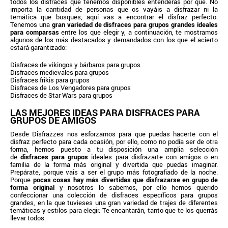
todos los disfraces que tenemos disponibles entenderás por qué. No
importa la cantidad de personas que os vayáis a disfrazar ni la
temática que busques; aquí vas a encontrar el disfraz perfecto.
Tenemos una
gran variedad de disfraces para grupos grandes ideales
para comparsas
entre los que elegir y, a continuación, te mostramos
algunos de los más destacados y demandados con los que el acierto
estará garantizado:
Disfraces de vikingos y bárbaros para grupos
Disfraces medievales para grupos
Disfraces frikis para grupos
Disfraces de Los Vengadores para grupos
Disfraces de Star Wars para grupos
LAS MEJORES IDEAS PARA DISFRACES PARA
GRUPOS DE AMIGOS
Desde Disfrazzes nos esforzamos para que puedas hacerte con el
disfraz perfecto para cada ocasión, por ello, como no podía ser de otra
forma, hemos puesto a tu disposición una amplia selección
de
disfraces para grupos
ideales para disfrazarte con amigos o en
familia de la forma más original y divertida que puedas imaginar.
Prepárate, porque vais a ser el grupo más fotografiado de la noche.
Porque
pocas cosas hay más divertidas que disfrazarse en grupo de
forma original
y nosotros lo sabemos, por ello hemos querido
confeccionar una colección de disfraces específicos para grupos
grandes, en la que tuvieses una gran variedad de trajes de diferentes
temáticas y estilos para elegir. Te encantarán, tanto que te los querrás
llevar todos.