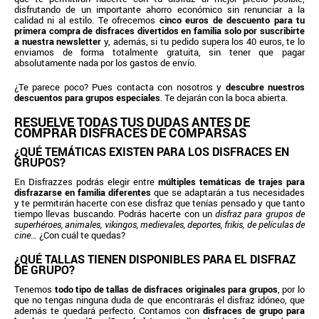
disfrutando de un importante ahorro económico sin renunciar a la
calidad ni al estilo. Te ofrecemos
cinco euros de descuento para tu
primera compra de disfraces divertidos en familia solo por suscribirte
a nuestra newsletter
y, además, si tu pedido supera los 40 euros, te lo
enviamos de forma totalmente gratuita, sin tener que pagar
absolutamente nada por los gastos de envío.
¿Te parece poco? Pues contacta con nosotros y
descubre nuestros
descuentos para grupos especiales
. Te dejarán con la boca abierta.
RESUELVE TODAS TUS DUDAS ANTES DE
COMPRAR DISFRACES DE COMPARSAS
¿QUÉ TEMÁTICAS EXISTEN PARA LOS DISFRACES EN
GRUPOS?
En Disfrazzes podrás elegir entre
múltiples temáticas de trajes para
disfrazarse en familia diferentes
que se adaptarán a tus necesidades
y te permitirán hacerte con ese disfraz que tenías pensado y que tanto
tiempo llevas buscando. Podrás hacerte con un
disfraz para grupos de
superhéroes, animales, vikingos, medievales, deportes, frikis, de películas de
cine
… ¿Con cuál te quedas?
¿QUÉ TALLAS TIENEN DISPONIBLES PARA EL DISFRAZ
DE GRUPO?
Tenemos
todo tipo de tallas de disfraces originales para grupos
, por lo
que no tengas ninguna duda de que encontrarás el disfraz idóneo, que
además te quedará perfecto. Contamos con
disfraces de grupo para