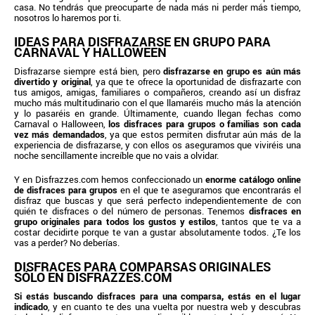
casa. No tendrás que preocuparte de nada más ni perder más tiempo,
nosotros lo haremos por ti.
IDEAS PARA DISFRAZARSE EN GRUPO PARA
CARNAVAL Y HALLOWEEN
Disfrazarse siempre está bien, pero
disfrazarse en grupo es aún más
divertido y original
, ya que te ofrece la oportunidad de disfrazarte con
tus amigos, amigas, familiares o compañeros, creando así un disfraz
mucho más multitudinario con el que llamaréis mucho más la atención
y lo pasaréis en grande. Últimamente, cuando llegan fechas como
Carnaval o Halloween,
los disfraces para grupos o familias son cada
vez más demandados
, ya que estos permiten disfrutar aún más de la
experiencia de disfrazarse, y con ellos os aseguramos que viviréis una
noche sencillamente increíble que no vais a olvidar.
Y en Disfrazzes.com hemos confeccionado un
enorme catálogo online
de disfraces para grupos
en el que te aseguramos que encontrarás el
disfraz que buscas y que será perfecto independientemente de con
quién te disfraces o del número de personas. Tenemos
disfraces en
grupo originales para todos los gustos y estilos
, tantos que te va a
costar decidirte porque te van a gustar absolutamente todos. ¿Te los
vas a perder? No deberías.
DISFRACES PARA COMPARSAS ORIGINALES
SÓLO EN DISFRAZZES.COM
Si estás buscando disfraces para una comparsa, estás en el lugar
indicado
, y en cuanto te des una vuelta por nuestra web y descubras