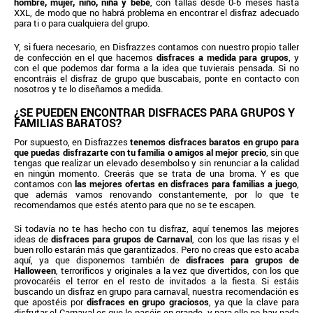
hombre, mujer, niño, niña y bebé
, con tallas desde 0-6 meses hasta
XXL, de modo que no habrá problema en encontrar el disfraz adecuado
para ti o para cualquiera del grupo.
Y, si fuera necesario, en Disfrazzes contamos con nuestro propio taller
de confección en el que hacemos
disfraces a medida para grupos
, y
con el que podemos dar forma a la idea que tuvierais pensada. Si no
encontráis el disfraz de grupo que buscabais, ponte en contacto con
nosotros y te lo diseñamos a medida.
¿SE PUEDEN ENCONTRAR DISFRACES PARA GRUPOS Y
FAMILIAS BARATOS?
Por supuesto, en Disfrazzes
tenemos disfraces baratos en grupo para
que puedas disfrazarte con tu familia o amigos al mejor precio
, sin que
tengas que realizar un elevado desembolso y sin renunciar a la calidad
en ningún momento. Creerás que se trata de una broma. Y es que
contamos con
las mejores ofertas en disfraces para familias a juego
,
que además vamos renovando constantemente, por lo que te
recomendamos que estés atento para que no se te escapen.
Si todavía no te has hecho con tu disfraz, aquí tenemos las mejores
ideas de
disfraces para grupos de Carnaval
, con los que las risas y el
buen rollo estarán más que garantizados. Pero no creas que esto acaba
aquí, ya que disponemos también de
disfraces para grupos de
Halloween
, terroríficos y originales a la vez que divertidos, con los que
provocaréis el terror en el resto de invitados a la fiesta. Si estáis
buscando un disfraz en grupo para carnaval, nuestra recomendación es
que apostéis por
disfraces en grupo graciosos
, ya que la clave para
disfrutar el Carnaval es que lo paséis en grande, y para ello no hay nada