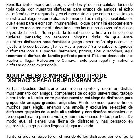
Sencillamente espectaculares, divertidos y de una calidad fuera de
toda duda, con nuestros
disfraces para grupos de amigos
el éxito
estará más que asegurado, y en el momento en que eches un vistazo a
nuestro catálogo lo comprobarás tú mismo. Las múltiples posibilidades
que tienes para elegir son innumerables, lo que permitirá escoger entre
diferentes ideas realmente divertidas con las que os convertiréis en los
reyes de la fiesta. No importa la temática de la fiesta ni la idea que
tuvieras pensada; no tenemos ninguna duda de que entre
nuestros
disfraces para familias a juego
encontrarás alguno que se
ajuste a lo que buscas. ¿Te los vas a perder? Ya lo sabes, si quieres
disfrazarte con tus padres, hermanos, primos, tíos o sobrinos,
aquí
tenemos el disfraz de familia perfecto para ti
. Estarás deseando que
vuelva a llegar Halloween o Carnaval solo para repetir y volver a
disfrutar de esta experiencia.
AQUÍ PUEDES COMPRAR TODO TIPO DE
DISFRACES PARA GRUPOS GRANDES
Si has decidido disfrazarte con mucha gente y crear un disfraz
multitudinario con amigos, compañeros de colegio, universidad, trabajo
o con toda tu familia,
no te pierdas nuestro catálogo de disfraces para
grupos de amigos grandes originales
. Ponte cómodo porque tienes
muchos para elegir. Tenemos una
amplia y exclusiva selección de
disfraces grupales de la más alta calidad y con diseños originales
que
te conquistarán a primera vista, y aún más cuando te los pruebes. De
modo que, si tienes una fiesta de disfraces y has pensado en
disfrazarte en grupo, has llegado al lugar indicado.
Tanto si eres un experto en el mundo de los disfraces como si es la