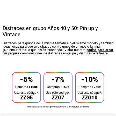
Disfraces en grupo Años 40 y 50: Pin up y
Vintage
Disfraces para grupos de la misma temática o el mismo modelo y también
ideas locas para que te disfraces con tu grupo de amigos o familia.
¿No encuentras lo que estás buscando? Visita nuestra
página para crear
tus propias combinaciones de disfraces en grupo
y disfruta de la fiesta.
Inicio
Disfraces
Disfraces en grupo
-5%
-7%
-10%
Compras
+100€
Compras
+150€
Compras
+250€
Usa este código*:
Usa este código*:
Usa este código*:
ZZG5
ZZG7
ZZG10
*No aplicables a otras promociones ni a los gastos de envío.