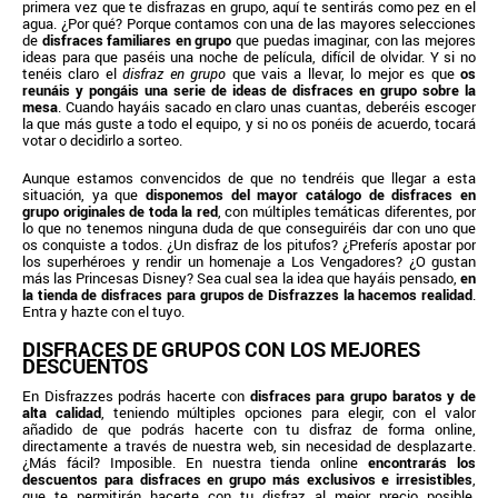
primera vez que te disfrazas en grupo, aquí te sentirás como pez en el
agua. ¿Por qué? Porque contamos con una de las mayores selecciones
de
disfraces familiares en grupo
que puedas imaginar, con las mejores
ideas para que paséis una noche de película, difícil de olvidar. Y si no
tenéis claro el
disfraz en grupo
que vais a llevar, lo mejor es que
os
reunáis y pongáis una serie de ideas de disfraces en grupo sobre la
mesa
. Cuando hayáis sacado en claro unas cuantas, deberéis escoger
la que más guste a todo el equipo, y si no os ponéis de acuerdo, tocará
votar o decidirlo a sorteo.
Aunque estamos convencidos de que no tendréis que llegar a esta
situación, ya que
disponemos del mayor catálogo de disfraces en
grupo originales de toda la red
, con múltiples temáticas diferentes, por
lo que no tenemos ninguna duda de que conseguiréis dar con uno que
os conquiste a todos. ¿Un disfraz de los pitufos? ¿Preferís apostar por
los superhéroes y rendir un homenaje a Los Vengadores? ¿O gustan
más las Princesas Disney? Sea cual sea la idea que hayáis pensado,
en
la tienda de disfraces para grupos de Disfrazzes la hacemos realidad
.
Entra y hazte con el tuyo.
DISFRACES DE GRUPOS CON LOS MEJORES
DESCUENTOS
En Disfrazzes podrás hacerte con
disfraces para grupo baratos y de
alta calidad
, teniendo múltiples opciones para elegir, con el valor
añadido de que podrás hacerte con tu disfraz de forma online,
directamente a través de nuestra web, sin necesidad de desplazarte.
¿Más fácil? Imposible. En nuestra tienda online
encontrarás los
descuentos para disfraces en grupo más exclusivos e irresistibles
,
que te permitirán hacerte con tu disfraz al mejor precio posible,