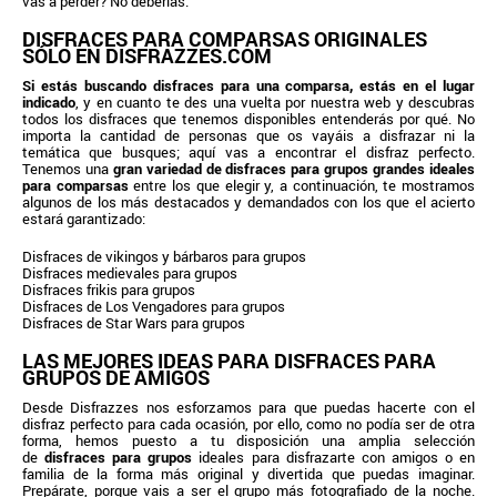
vas a perder? No deberías.
DISFRACES PARA COMPARSAS ORIGINALES
SÓLO EN DISFRAZZES.COM
Si estás buscando disfraces para una comparsa, estás en el lugar
indicado
, y en cuanto te des una vuelta por nuestra web y descubras
todos los disfraces que tenemos disponibles entenderás por qué. No
importa la cantidad de personas que os vayáis a disfrazar ni la
temática que busques; aquí vas a encontrar el disfraz perfecto.
Tenemos una
gran variedad de disfraces para grupos grandes ideales
para comparsas
entre los que elegir y, a continuación, te mostramos
algunos de los más destacados y demandados con los que el acierto
estará garantizado:
Disfraces de vikingos y bárbaros para grupos
Disfraces medievales para grupos
Disfraces frikis para grupos
Disfraces de Los Vengadores para grupos
Disfraces de Star Wars para grupos
LAS MEJORES IDEAS PARA DISFRACES PARA
GRUPOS DE AMIGOS
Desde Disfrazzes nos esforzamos para que puedas hacerte con el
disfraz perfecto para cada ocasión, por ello, como no podía ser de otra
forma, hemos puesto a tu disposición una amplia selección
de
disfraces para grupos
ideales para disfrazarte con amigos o en
familia de la forma más original y divertida que puedas imaginar.
Prepárate, porque vais a ser el grupo más fotografiado de la noche.