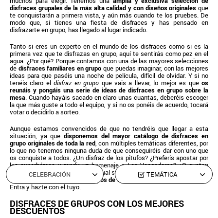
muchos para elegir. Tenemos una
amplia y exclusiva selección de
disfraces grupales de la más alta calidad y con diseños originales
que
te conquistarán a primera vista, y aún más cuando te los pruebes. De
modo que, si tienes una fiesta de disfraces y has pensado en
disfrazarte en grupo, has llegado al lugar indicado.
Tanto si eres un experto en el mundo de los disfraces como si es la
primera vez que te disfrazas en grupo, aquí te sentirás como pez en el
agua. ¿Por qué? Porque contamos con una de las mayores selecciones
de
disfraces familiares en grupo
que puedas imaginar, con las mejores
ideas para que paséis una noche de película, difícil de olvidar. Y si no
tenéis claro el
disfraz en grupo
que vais a llevar, lo mejor es que
os
reunáis y pongáis una serie de ideas de disfraces en grupo sobre la
mesa
. Cuando hayáis sacado en claro unas cuantas, deberéis escoger
la que más guste a todo el equipo, y si no os ponéis de acuerdo, tocará
votar o decidirlo a sorteo.
Aunque estamos convencidos de que no tendréis que llegar a esta
situación, ya que
disponemos del mayor catálogo de disfraces en
grupo originales de toda la red
, con múltiples temáticas diferentes, por
lo que no tenemos ninguna duda de que conseguiréis dar con uno que
os conquiste a todos. ¿Un disfraz de los pitufos? ¿Preferís apostar por
los superhéroes y rendir un homenaje a Los Vengadores? ¿O gustan
más las Princesas Disney? Sea cual sea la idea que hayáis pensado,
en
CELEBRACIÓN
TEMÁTICA
la tienda de disfraces para grupos de Disfrazzes la hacemos realidad
.
Entra y hazte con el tuyo.
DISFRACES DE GRUPOS CON LOS MEJORES
DESCUENTOS