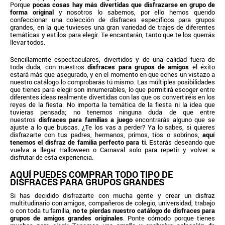
Porque
pocas cosas hay más divertidas que disfrazarse en grupo de
forma original
y nosotros lo sabemos, por ello hemos querido
confeccionar una colección de disfraces específicos para grupos
grandes, en la que tuvieses una gran variedad de trajes de diferentes
temáticas y estilos para elegir. Te encantarán, tanto que te los querrás
llevar todos.
Sencillamente espectaculares, divertidos y de una calidad fuera de
toda duda, con nuestros
disfraces para grupos de amigos
el éxito
estará más que asegurado, y en el momento en que eches un vistazo a
nuestro catálogo lo comprobarás tú mismo. Las múltiples posibilidades
que tienes para elegir son innumerables, lo que permitirá escoger entre
diferentes ideas realmente divertidas con las que os convertiréis en los
reyes de la fiesta. No importa la temática de la fiesta ni la idea que
tuvieras pensada; no tenemos ninguna duda de que entre
nuestros
disfraces para familias a juego
encontrarás alguno que se
ajuste a lo que buscas. ¿Te los vas a perder? Ya lo sabes, si quieres
disfrazarte con tus padres, hermanos, primos, tíos o sobrinos,
aquí
tenemos el disfraz de familia perfecto para ti
. Estarás deseando que
vuelva a llegar Halloween o Carnaval solo para repetir y volver a
disfrutar de esta experiencia.
AQUÍ PUEDES COMPRAR TODO TIPO DE
DISFRACES PARA GRUPOS GRANDES
Si has decidido disfrazarte con mucha gente y crear un disfraz
multitudinario con amigos, compañeros de colegio, universidad, trabajo
o con toda tu familia,
no te pierdas nuestro catálogo de disfraces para
grupos de amigos grandes originales
. Ponte cómodo porque tienes