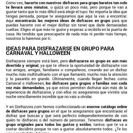
Como ves,
hacerte con nuestros disfraces para grupo baratos tan solo
te llevará unos minutos
, o quizá un poco más, pero porque te van a
gustar tanto que lo más difícil será elegir el tuyo. No importa la idea que
tengas pensada, porque te aseguramos que aquí la vas a encontrar.
Aquí
encontrarás las mejores ideas de disfraces en grupo
para que
puedas hacerte con el mejor disfraz sin tener que darle demasiadas
vueltas. Eliges el que más te guste y esperas a recibirlo en la puerta de
casa. No tendrás que preocuparte de nada más ni perder más tiempo,
nosotros lo haremos por ti.
IDEAS PARA DISFRAZARSE EN GRUPO PARA
CARNAVAL Y HALLOWEEN
Disfrazarse siempre está bien, pero
disfrazarse en grupo es aún más
divertido y original
, ya que te ofrece la oportunidad de disfrazarte con
tus amigos, amigas, familiares o compañeros, creando así un disfraz
mucho más multitudinario con el que llamaréis mucho más la atención
y lo pasaréis en grande. Últimamente, cuando llegan fechas como
Carnaval o Halloween,
los disfraces para grupos o familias son cada
vez más demandados
, ya que estos permiten disfrutar aún más de la
experiencia de disfrazarse, y con ellos os aseguramos que viviréis una
noche sencillamente increíble que no vais a olvidar.
Y en Disfrazzes.com hemos confeccionado un
enorme catálogo online
de disfraces para grupos
en el que te aseguramos que encontrarás el
disfraz que buscas y que será perfecto independientemente de con
quién te disfraces o del número de personas. Tenemos
disfraces en
grupo originales para todos los gustos y estilos
, tantos que te va a
costar decidirte porque te van a gustar absolutamente todos. ¿Te los