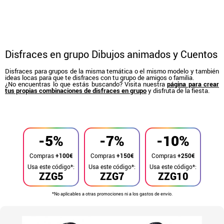
Disfraces en grupo Dibujos animados y Cuentos
Disfraces para grupos de la misma temática o el mismo modelo y también
ideas locas para que te disfraces con tu grupo de amigos o familia.
¿No encuentras lo que estás buscando? Visita nuestra
página para crear
tus propias combinaciones de disfraces en grupo
y disfruta de la fiesta.
Inicio
Disfraces
Disfraces en grupo
-5%
-7%
-10%
Compras
+100€
Compras
+150€
Compras
+250€
Usa este código*:
Usa este código*:
Usa este código*:
ZZG5
ZZG7
ZZG10
*No aplicables a otras promociones ni a los gastos de envío.