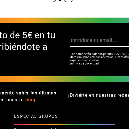
to de
5€ en tu
ibiéndote a
Tus datos serán tratados por DISFRAZZES (Garc
datos no serán cedidos a terceros. Tienes dere
explicados en nuestra
política de privacidad.
emente saber las últimas
¡Diviérte en nuestras rede
en nuestro
blog
ESPECIAL GRUPOS