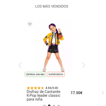
LOS MÁS VENDIDOS
 UNIDADES
ENTREGA 3/4 DÍAS
ENTREGA 24H/48H
NOVEDAD
ENTREGA 24H/48H
SUPERVENTAS
RECOMENDADO
ENTREGA 24H/48H
ENTREGA 24H
NOVEDAD
ÚLTIMAS UNIDADES
4.55/5.00
4.55/5.00
4.55/5.00
4.55/5.00
Disfraz o Mono de
Disfraz de Cantante
Disfraz de Gánster
Disfraz de Capitán
Disfraz
.50€
36.50€
14.50€
17.50€
20.99€
Asesino blanco para
K-Pop leader classic
Millonario Blanco
Pescador para
rojo con
hombre
para niña
para hombre
adultos
blancos