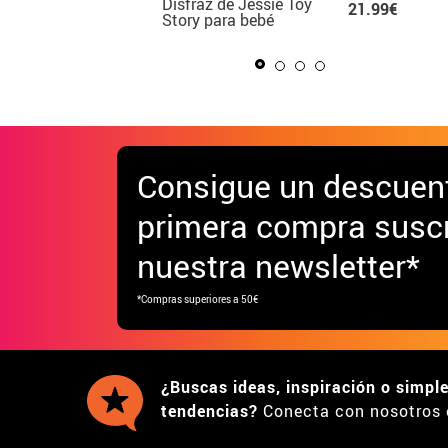
ssie Toy
Disfraz de Ratoncita
Disfraz de Legionario
21.99€
24.99€
24.9
ebé
rosa para bebé
para hombre
28.
Consigue
un descuen
primera compra suscr
nuestra newsletter*
*Compras superiores a 50€
¿Buscas ideas, inspiración o simpl
tendencias?
Conecta con nosotros 