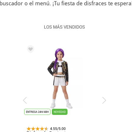
buscador o el menú. ¡Tu fiesta de disfraces te espera
LOS MÁS VENDIDOS
ENTREGA 3/4 DÍAS
ENTREGA 24H/48H
NOVEDAD
ENTREGA 24H/48H
NOVEDAD
ÚLTIMAS UNIDADES
ENTREGA 24H/48H
ENTREGA 24H
4.55/5.00
4.55/5.00
4.55/5.00
4.