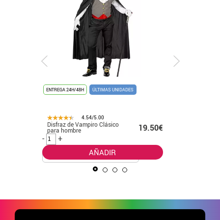
ENTREGA 24H/48H
ÚLTIMAS UNIDADES
ENTREGA 24
ÚLTIMAS UN
4.54/5.00
Disfraz de Vampiro Clásico
Disfraz 
.50€
19.50€
para hombre
para niñ
-
+
-
+
AÑADIR