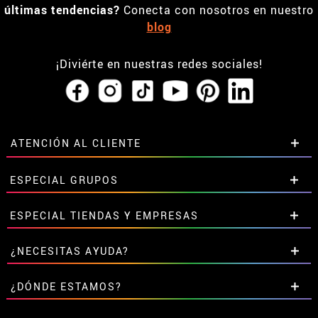
últimas tendencias?
Conecta con nosotros en nuestro
blog
¡Diviérte en nuestras redes sociales!
ATENCIÓN AL CLIENTE
• Horario tienda IBI
ESPECIAL GRUPOS
•
Descuento estudiantes
• Sobre nosotros
Descuentos especiales para grupos.
ESPECIAL TIENDAS Y EMPRESAS
• Condiciones de venta
Contáctanos aquí
• Aviso legal
y
Privacidad
Descuentos exclusivos para tiendas y empresas.
¿NECESITAS AYUDA?
• Atencion al cliente
Contáctanos aquí
• Uso de Cookies
Aún no he hecho mi pedido
¿DÓNDE ESTAMOS?
•
Configuración de cookies
Ya he realizado mi pedido
• Trabaja con nosotros