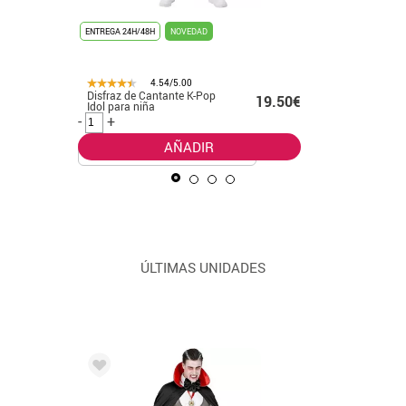
ENTREGA 24H/48H
NOVEDAD
ENTREGA 24
4.54/5.00
Disfraz de Cantante K-Pop
Disfraz d
.99€
19.50€
Idol para niña
leader cl
-
+
-
+
AÑADIR
ÚLTIMAS UNIDADES