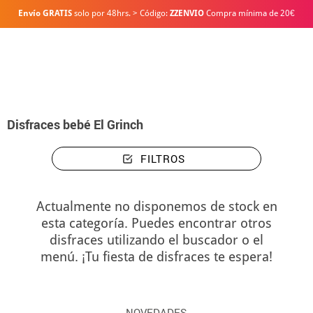
Envío GRATIS
solo por 48hrs. > Código:
ZZENVIO
Compra mínima de 20€
Inicio
Disfraces
Disfraces bebé El Grinch
Disfraces bebé El Grinch
FILTROS
Actualmente no disponemos de stock en
esta categoría. Puedes encontrar otros
disfraces utilizando el buscador o el
menú. ¡Tu fiesta de disfraces te espera!
NOVEDADES