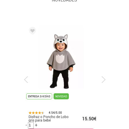
ENTREGA 3/4 DÍAS
NOVEDAD
ENTREGA 3/4
4.54/5.00
Disfraz o Poncho de Lobo
Disfraz 
.50€
15.50€
gris para bebé
Frankenst
-
+
-
+