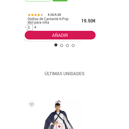
4.55/5.00
Disfraz de Cantante K-Pop
Disfraz d
99€ -
19.50€
Idol para niña
leader cl
.99€
-
+
-
+
AÑADIR
ÚLTIMAS UNIDADES