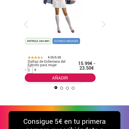
ENTREGA 24H/48H
ÚLTIMAS UNIDADES
ENTREGA 24
ÚLTIMAS UN
4.55/5.00
Disfraz de Enfermera del
Disfraz d
.99€
15.99€ -
Ejército para mujer
diadema y
23.50€
-
+
-
+
AÑADIR
Consigue
5€ en tu primera