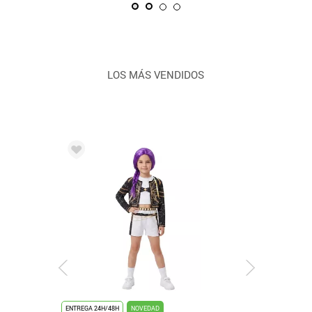
LOS MÁS VENDIDOS
ENTREGA 24H/48H
NOVEDAD
ENTREGA 24