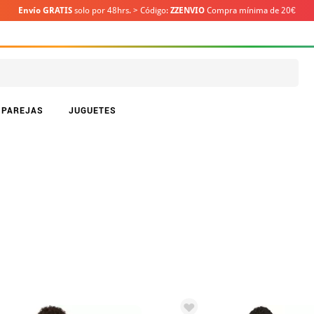
Envío GRATIS
solo por 48hrs. > Código:
ZZENVIO
Compra mínima de 20€
PAREJAS
JUGUETES