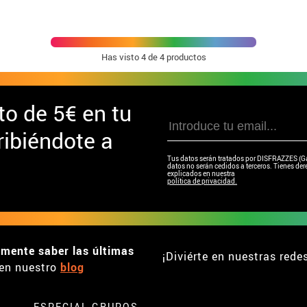
hombre
Has visto
4
de 4 productos
to de
5€ en tu
ibiéndote a
Tus datos serán tratados por DISFRAZZES (Garc
datos no serán cedidos a terceros. Tienes dere
explicados en nuestra
política de privacidad.
emente saber las últimas
¡Diviérte en nuestras rede
en nuestro
blog
ESPECIAL GRUPOS