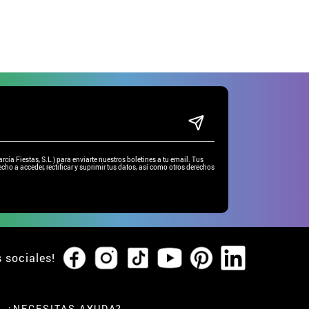
hombre
ía Fiestas, S.L.) para enviarte nuestros boletines a tu email. Tus
cho a acceder, rectificar y suprimir tus datos, así como otros derechos
s sociales!
¿NECESITAS AYUDA?