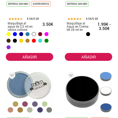
ENTREGA 24H/48H
SUPERVENTAS
ENTREGA 24H/48H
4.54/5.00
4.54/5.00
Maquillaje al
Maquillaje al
3.50€
1.99€ -
agua de 2,5 ml en
Agua en Crema
3.50€
varios colores
de 28 ml en
varios colores
AÑADIR
AÑADIR