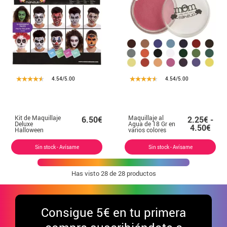
4.54/5.00
4.54/5.00
Kit de Maquillaje
Maquillaje al
6.50€
2.25€ -
Deluxe
Agua de 18 Gr en
4.50€
Halloween
varios colores
adultos
Sin stock - Avísame
Sin stock - Avísame
Has visto
28
de 28 productos
Consigue
5€ en tu primera