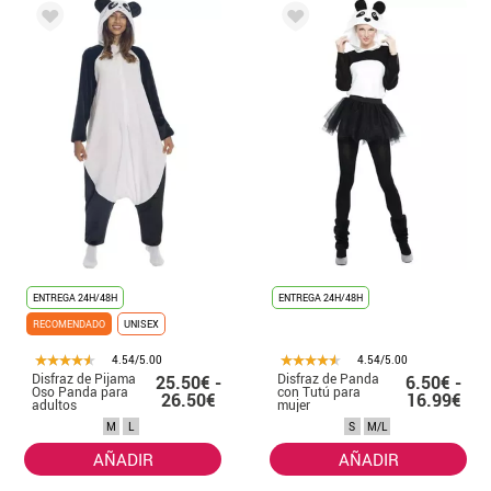
ENTREGA 24H/48H
ENTREGA 24H/48H
RECOMENDADO
UNISEX
4.54/5.00
4.54/5.00
Disfraz de Pijama
Disfraz de Panda
25.50€ -
6.50€ -
Oso Panda para
con Tutú para
26.50€
16.99€
adultos
mujer
M
L
S
M/L
AÑADIR
AÑADIR