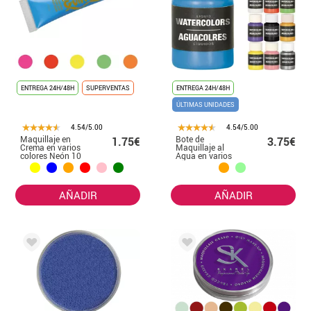
ENTREGA 24H/48H
SUPERVENTAS
ENTREGA 24H/48H
ÚLTIMAS UNIDADES
4.54/5.00
4.54/5.00
Maquillaje en
Bote de
1.75€
3.75€
Crema en varios
Maquillaje al
colores Neón 10
Agua en varios
Ml
colores 28 ml
AÑADIR
AÑADIR