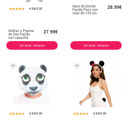
Saco de Dormir
28.99€
4.54/5.00
Panda Paco con
cojín de 135 cm
Disfraz o Pijama
27.99€
de Oso Panda
con capucha
para adulto
Sin stock - Avísame
Sin stock - Avísame
4.54/5.00
4.54/5.00