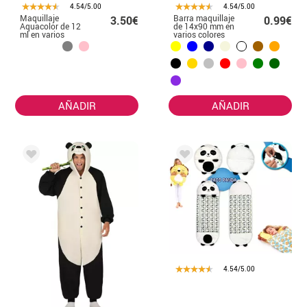
4.54/5.00
4.54/5.00
Maquillaje
Barra maquillaje
3.50€
0.99€
Aquacolor de 12
de 14x90 mm en
ml en varios
varios colores
colores
AÑADIR
AÑADIR
4.54/5.00