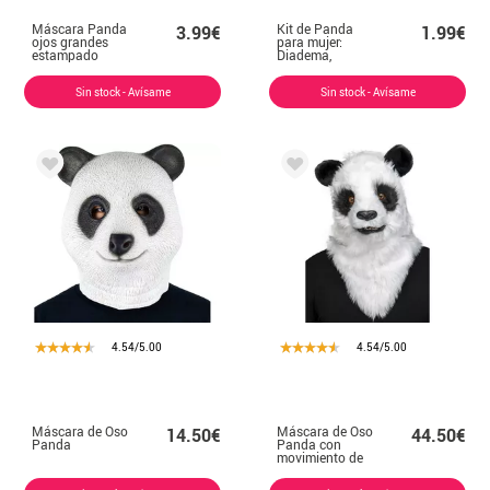
Máscara Panda
Kit de Panda
3.99€
1.99€
ojos grandes
para mujer:
estampado
Diadema,
Pajarita y Cola
Sin stock - Avísame
Sin stock - Avísame
4.54/5.00
4.54/5.00
Máscara de Oso
Máscara de Oso
14.50€
44.50€
Panda
Panda con
movimiento de
mandíbula