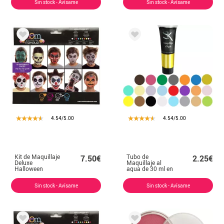
Sin stock - Avísame
Sin stock - Avísame
4.54/5.00
4.54/5.00
Kit de Maquillaje
Tubo de
7.50€
2.25€
Deluxe
Maquillaje al
Halloween
agua de 30 ml en
infantil
varios colores
Sin stock - Avísame
Sin stock - Avísame