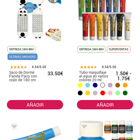
ENTREGA 24H/48H
ENTREGA 24H/48H
SUPERVENTAS
ÚLTIMAS UNIDADES
4.54/5.00
4.54/5.00
Saco de Dormir
Tubo maquillaje
33.50€
1.50€ -
Panda Paco con
al agua en varios
1.75€
cojín de 180 cm
colores 20 ml
AÑADIR
AÑADIR