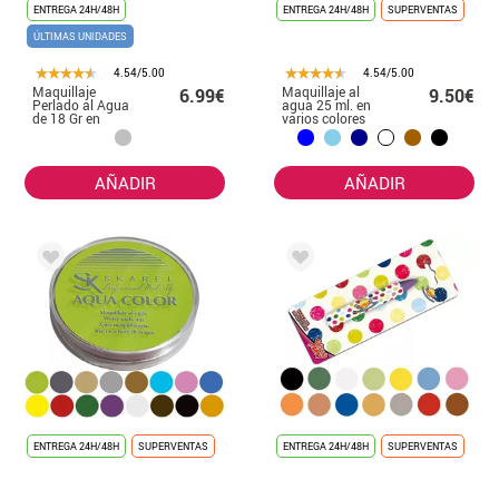
ENTREGA 24H/48H
ENTREGA 24H/48H
SUPERVENTAS
ÚLTIMAS UNIDADES
4.54/5.00
4.54/5.00
Maquillaje
Maquillaje al
6.99€
9.50€
Perlado al Agua
agua 25 ml. en
de 18 Gr en
varios colores
varios colores
AÑADIR
AÑADIR
ENTREGA 24H/48H
SUPERVENTAS
ENTREGA 24H/48H
SUPERVENTAS