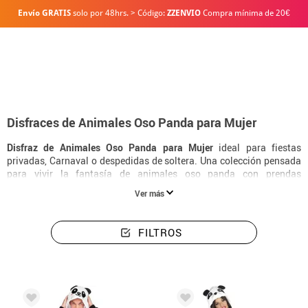
Envío GRATIS
solo por 48hrs. > Código:
ZZENVIO
Compra mínima de 20€
Inicio
Disfraces
Animales
Disfraces Para Mujer Animales Oso Panda
Disfraces de Animales Oso Panda para Mujer
Disfraz de Animales Oso Panda para Mujer
ideal para fiestas
privadas, Carnaval o despedidas de soltera. Una colección pensada
para vivir la fantasía de animales oso panda con prendas
resistentes, fáciles de poner y con un acabado muy favorecedor.
Ver más
FILTROS