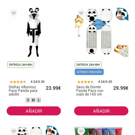
ENTREGA 24H/48H
ENTREGA 24H/48H
ÚLTIMAS UNIDADES
4.54/5.00
4.54/5.00
Disfraz Albornoz
Saco de Dormir
23.99€
29.99€
Paco Panda para
Panda Paco con
adulto
cojín de 165 cm
S
M
L
AÑADIR
AÑADIR