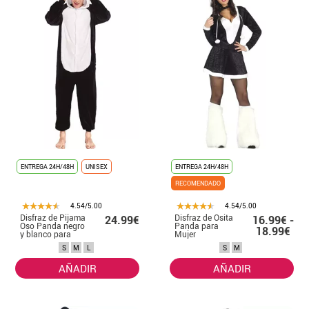
ENTREGA 24H/48H
UNISEX
ENTREGA 24H/48H
RECOMENDADO
4.54/5.00
4.54/5.00
Disfraz de Pijama
Disfraz de Osita
24.99€
16.99€ -
Oso Panda negro
Panda para
18.99€
y blanco para
Mujer
adultos
S
M
L
S
M
AÑADIR
AÑADIR