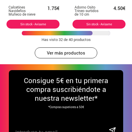
Calcetines
Adorno Osito
1.75€
4.50€
Navideños
Trineo surtidos
Muñeco de nieve
de 10 cm
y Oso Talla 28-35
en modelos
Sin stock - Avísame
Sin stock - Avísame
surtidos infantil
Has visto
32
de 40 productos
Ver más productos
Consigue
5€ en tu primera
compra suscribiéndote a
nuestra newsletter*
*Compras superiores a 50€