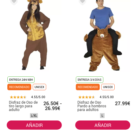
ENTREGA 24H/48H
ENTREGA 3/4 DÍAS
RECOMENDADO
UNISEX
RECOMENDADO
UNISEX
4.55/5.00
4.55/5.00
Disfraz de Oso de
Disfraz de Oso
26.50€ -
27.99€
tiro largo para
Pardo a hombros
26.99€
adulto
para adultos
L/XL
L
AÑADIR
AÑADIR