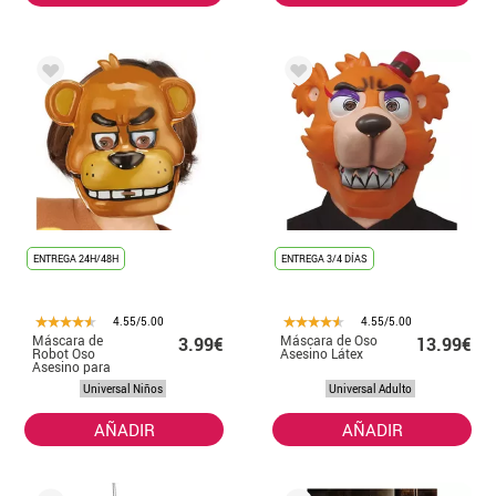
ENTREGA 24H/48H
ENTREGA 3/4 DÍAS
4.55/5.00
4.55/5.00
Máscara de
Máscara de Oso
3.99€
13.99€
Robot Oso
Asesino Látex
Asesino para
niños
Universal Niños
Universal Adulto
AÑADIR
AÑADIR