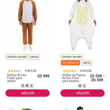
ENTREGA 24H/48H
UNISEX
ENTREGA 24H/48H
RECOMENDADO
UNISEX
4.55/5.00
4.55/5.00
Disfraz de Oso
Disfraz de Pijama
20.99€
25.50€ -
Pardo para
de Oso Polar
26.50€
adulto
para adultos
S
M
L
M
L
AÑADIR
AÑADIR