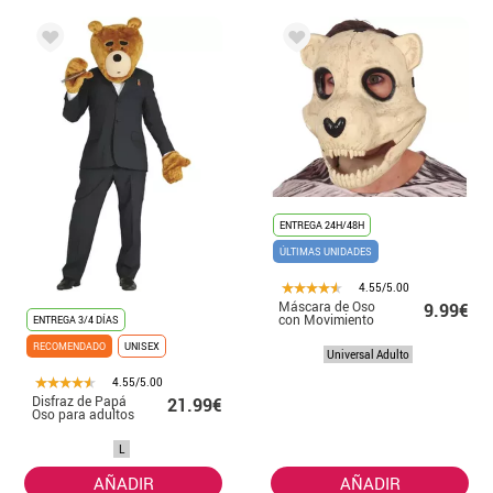
ENTREGA 24H/48H
ÚLTIMAS UNIDADES
4.55/5.00
Máscara de Oso
9.99€
con Movimiento
ENTREGA 3/4 DÍAS
RECOMENDADO
UNISEX
Universal Adulto
4.55/5.00
Disfraz de Papá
21.99€
Oso para adultos
L
AÑADIR
AÑADIR