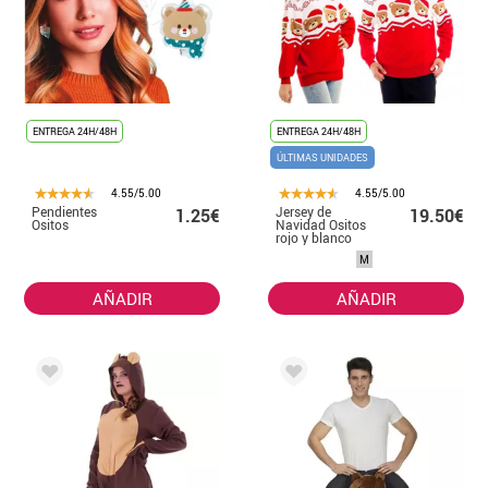
ENTREGA 24H/48H
ENTREGA 24H/48H
ÚLTIMAS UNIDADES
4.55/5.00
4.55/5.00
Pendientes
Jersey de
1.25€
19.50€
Ositos
Navidad Ositos
rojo y blanco
para adulto
M
AÑADIR
AÑADIR