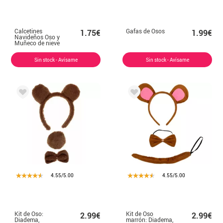
Calcetines
Gafas de Osos
1.75€
1.99€
Navideños Oso y
Muñeco de nieve
Talla 28-35 en
modelos surtidos
Sin stock - Avísame
Sin stock - Avísame
infantil
4.55/5.00
4.55/5.00
Kit de Oso:
Kit de Oso
2.99€
2.99€
Diadema,
marrón: Diadema,