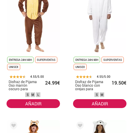
ENTREGA 24H/48H
SUPERVENTAS
ENTREGA 24H/48H
SUPERVENTAS
UNISEX
UNISEX
4.55/5.00
4.55/5.00
Disfraz de Pijama
Disfraz de Pijama
24.99€
19.50€
Oso marrón
Oso blanco con
oscuro para
orejas para
adultos
adultos
S
M
L
S
M
AÑADIR
AÑADIR