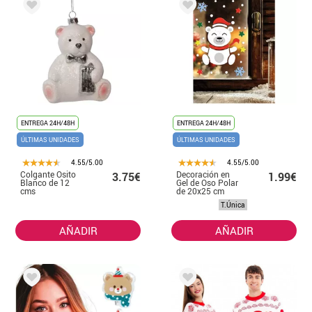
ENTREGA 24H/48H
ENTREGA 24H/48H
ÚLTIMAS UNIDADES
ÚLTIMAS UNIDADES
4.55/5.00
4.55/5.00
Colgante Osito
Decoración en
3.75€
1.99€
Blanco de 12
Gel de Oso Polar
cms
de 20x25 cm
T.Única
AÑADIR
AÑADIR