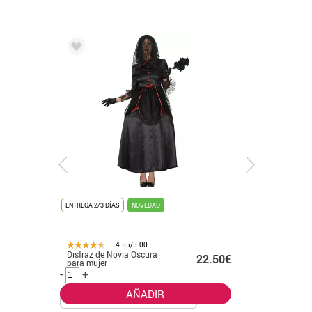
ENTREGA 2/3 DÍAS
NOVEDAD
ENTREGA 2/3 DÍ
4.55/5.00
Disfraz de Novia Oscura
Disfraz de Ba
99€
22.50€
para mujer
para hombr
-
+
-
+
AÑADIR