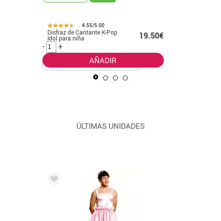
4.55/5.00
Disfraz de Cantante K-Pop
Disfraz d
99€ -
19.50€
Idol para niña
leader cl
.99€
-
+
-
+
AÑADIR
ÚLTIMAS UNIDADES