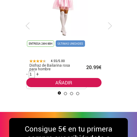
%
ENTREGA 24H/48H
ÚLTIMAS UNIDADES
ENTREGA 24
ÚLTIMAS UN
4.55/5.00
Disfraz de Bailarina rosa
Disfraz d
99€ -
20.99€
para hombre
Cuadros 
.99€
-
+
-
+
AÑADIR
Consigue
5€ en tu primera