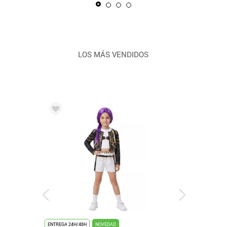
LOS MÁS VENDIDOS
ENTREGA 24H/48H
NOVEDAD
ENTREGA 24