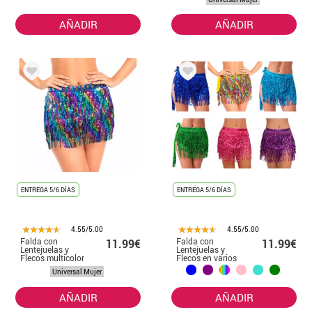
AÑADIR
AÑADIR
ENTREGA 5/6 DÍAS
ENTREGA 5/6 DÍAS
4.55/5.00
4.55/5.00
Falda con
Falda con
11.99€
11.99€
Lentejuelas y
Lentejuelas y
Flecos multicolor
Flecos en varios
para mujer
colores para
Universal Mujer
mujer
AÑADIR
AÑADIR