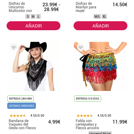
Disfraz de
Disfraz de
23.99€ -
14.50€
Unicornio
Marilyn para
28.99€
Multicolor con
mujer
tutú para mujer
S
M
L
M/L
XL
AÑADIR
AÑADIR
ENTREGA 24H/48H
ENTREGA 5/6 DÍAS
ÚLTIMAS UNIDADES
4.55/5.00
4.55/5.00
Bandana de
Falda con
4.99€
11.99€
Vaquero del
Lentejuelas y
Oeste con Flecos
Flecos arcoíris
para mujer
Universal Mujer