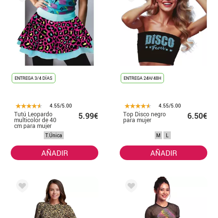
ENTREGA 3/4 DÍAS
ENTREGA 24H/48H
4.55/5.00
4.55/5.00
Tutú Leopardo
Top Disco negro
5.99€
6.50€
multicolor de 40
para mujer
cm para mujer
T.Única
M
L
AÑADIR
AÑADIR