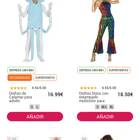
ENTREGA 24H/48H
ENTREGA 24H/48H
SUPERVENTAS
RECOMENDADO
SUPERVENTAS
4.55/5.00
4.55/5.00
Disfraz de
Disfraz Disco con
16.99€
18.50€
Calamar para
estampado
adulto
multicolor para
mujer
S
L
S
M-L
XL
AÑADIR
AÑADIR