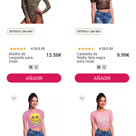
ENTREGA 24H/48H
ENTREGA 24H/48H
4.55/5.00
4.55/5.00
Maillot de
Camiseta de
13.50€
9.99€
Leopardo para
Rejilla Seta negra
mujer
para mujer
M
L
M
L
AÑADIR
AÑADIR