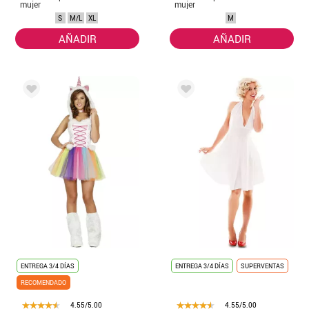
mujer
mujer
S
M/L
XL
M
AÑADIR
AÑADIR
ENTREGA 3/4 DÍAS
ENTREGA 3/4 DÍAS
SUPERVENTAS
RECOMENDADO
4.55/5.00
4.55/5.00