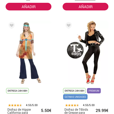
AÑADIR
AÑADIR
ENTREGA 24H/48H
ENTREGA 24H/48H
PREMIUM
ÚLTIMAS UNIDADES
4.55/5.00
4.55/5.00
Disfraz de Hippie
Disfraz de T-Birds
5.50€
29.99€
California para
de Grease para