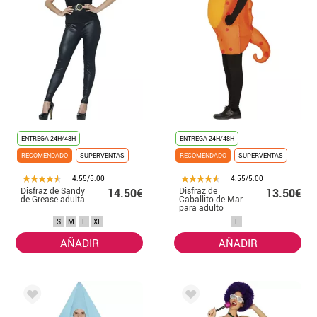
ENTREGA 24H/48H
ENTREGA 24H/48H
RECOMENDADO
SUPERVENTAS
RECOMENDADO
SUPERVENTAS
4.55/5.00
4.55/5.00
Disfraz de Sandy
Disfraz de
14.50€
13.50€
de Grease adulta
Caballito de Mar
para adulto
S
M
L
XL
L
AÑADIR
AÑADIR