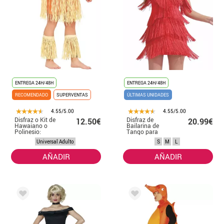
ENTREGA 24H/48H
ENTREGA 24H/48H
RECOMENDADO
SUPERVENTAS
ÚLTIMAS UNIDADES
4.55/5.00
4.55/5.00
Disfraz o Kit de
Disfraz de
12.50€
20.99€
Hawaiano o
Bailarina de
Polinesio:
Tango para
Brazalete, Falda
mujer
Universal Adulto
S
M
L
y Espinilleras
AÑADIR
AÑADIR