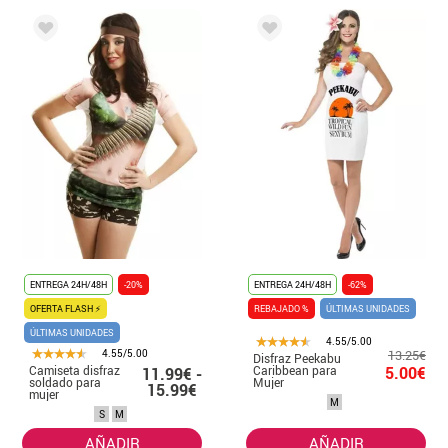
ENTREGA 24H/48H
-20%
ENTREGA 24H/48H
-62%
OFERTA FLASH ⚡
REBAJADO %
ÚLTIMAS UNIDADES
ÚLTIMAS UNIDADES
4.55/5.00
4.55/5.00
13.25€
Disfraz Peekabu
Camiseta disfraz
Caribbean para
5.00€
11.99€ -
soldado para
Mujer
15.99€
mujer
M
S
M
AÑADIR
AÑADIR