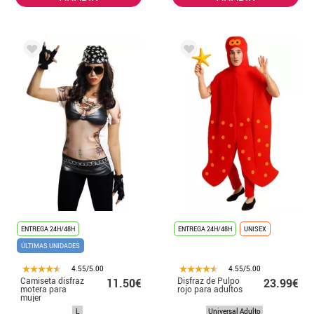
ENTREGA 24H/48H
ENTREGA 24H/48H
UNISEX
ÚLTIMAS UNIDADES
4.55/5.00
4.55/5.00
Camiseta disfraz
Disfraz de Pulpo
11.50€
23.99€
motera para
rojo para adultos
mujer
L
Universal Adulto