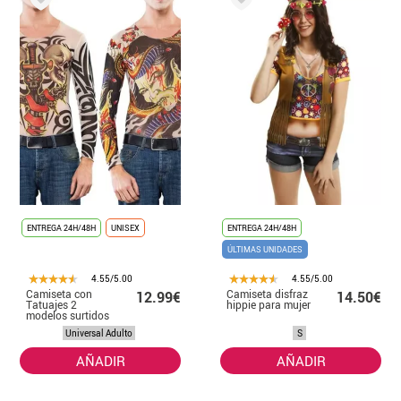
ENTREGA 24H/48H
UNISEX
ENTREGA 24H/48H
ÚLTIMAS UNIDADES
4.55/5.00
4.55/5.00
Camiseta con
Camiseta disfraz
12.99€
14.50€
Tatuajes 2
hippie para mujer
modelos surtidos
Universal Adulto
S
AÑADIR
AÑADIR