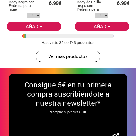
Body negro con
Body de Rejilla
6.99€
6.99€
Pedrería para
negro con
mujer
Pedrería para
mujer
T.Única
T.Única
AÑADIR
AÑADIR
Has visto
32
de 743 productos
Ver más productos
Consigue
5€ en tu primera
compra suscribiéndote a
nuestra newsletter*
*Compras superiores a 50€