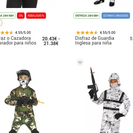
A 24H/48H
-5%
REBAJADO %
ENTREGA 24H/48H
ÚLTIMAS UNIDADES
X
4.55/5.00
4.55/5.00
raz o Cazadora
Disfraz de Guardia
20.43€ -
1
viador para niños
Inglesa para niña
21.38€