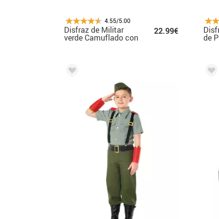
4.55/5.00
Disfraz de Militar
Disf
22.99€
verde Camuflado con
de P
Gorra para niños