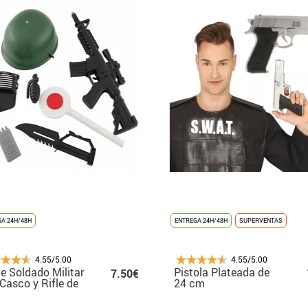
A 24H/48H
ENTREGA 24H/48H
SUPERVENTAS
4.55/5.00
4.55/5.00
de Soldado Militar
Pistola Plateada de
7.50€
Casco y Rifle de
24 cm
tico