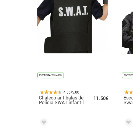
ENTREGA 24H/48H
ENTREG
4.55/5.00
Chaleco antibalas de
Esc
11.50€
Policía SWAT infantil
Swat
Plás