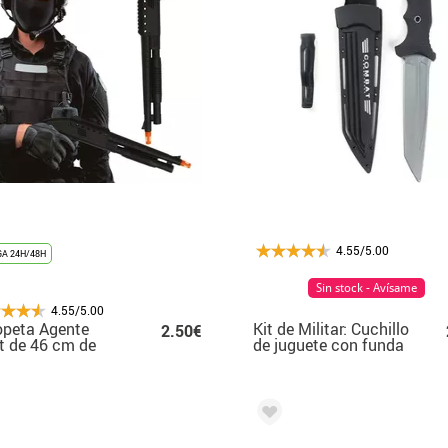
4.55/5.00
A 24H/48H
Sin stock - Avísame
4.55/5.00
opeta Agente
Kit de Militar: Cuchillo
2.50€
 de 46 cm de
de juguete con funda
tico de Juguete