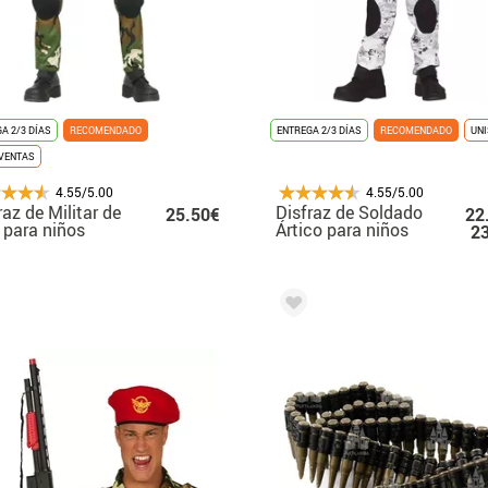
A 2/3 DÍAS
RECOMENDADO
ENTREGA 2/3 DÍAS
RECOMENDADO
UNI
VENTAS
4.55/5.00
4.55/5.00
raz de Militar de
Disfraz de Soldado
25.50€
22
e para niños
Ártico para niños
2