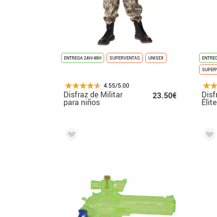
ENTREGA 24H/48H
SUPERVENTAS
UNISEX
ENTREG
SUPER
4.55/5.00
Disfraz de Militar
Disf
23.50€
para niños
Élit