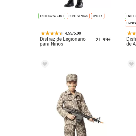
ENTREGA 24H/48H
SUPERVENTAS
UNISEX
ENTREG
UNISE
4.55/5.00
Disfraz de Legionario
Disf
21.99€
para Niños
de A