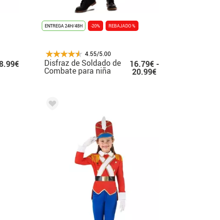
ENTREGA 24H/48H
-20%
REBAJADO %
4.55/5.00
Disfraz de Soldado de
8.99€
16.79€ -
Combate para niña
20.99€