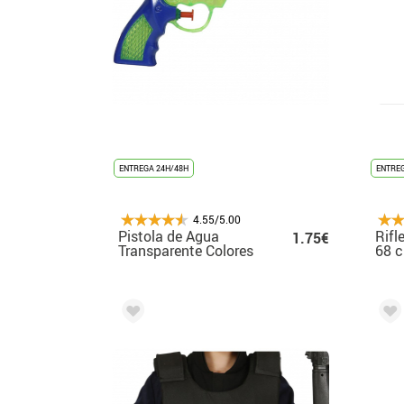
ENTREGA 24H/48H
ENTREG
4.55/5.00
Pistola de Agua
Rifl
1.75€
Transparente Colores
68 
23 cm