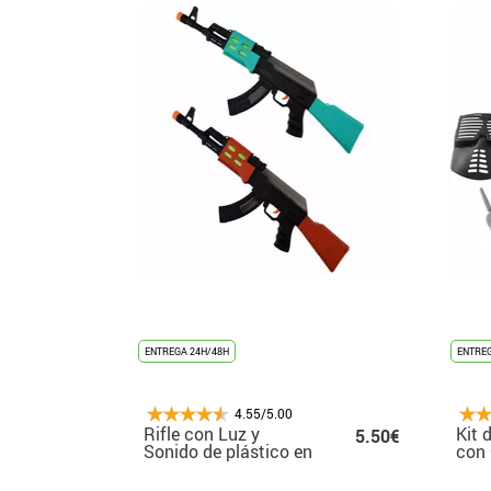
ENTREGA 24H/48H
ENTREG
4.55/5.00
Rifle con Luz y
Kit 
5.50€
Sonido de plástico en
con 
colores surtidos
plás