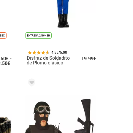
SEX
ENTREGA 24H/48H
4.55/5.00
Disfraz de Soldadito
.50€ -
19.99€
de Plomo clásico
3.50€
para niña