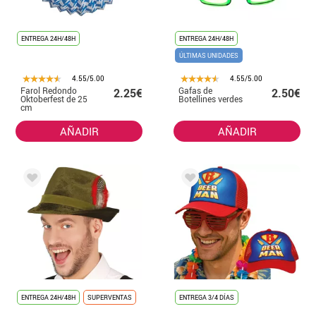
ENTREGA 24H/48H
ENTREGA 24H/48H
ÚLTIMAS UNIDADES
4.55/5.00
4.55/5.00
Farol Redondo
Gafas de
2.25€
2.50€
Oktoberfest de 25
Botellines verdes
cm
AÑADIR
AÑADIR
ENTREGA 24H/48H
SUPERVENTAS
ENTREGA 3/4 DÍAS