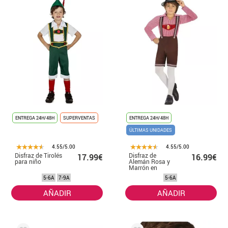
ENTREGA 24H/48H
SUPERVENTAS
ENTREGA 24H/48H
ÚLTIMAS UNIDADES
4.55/5.00
4.55/5.00
Disfraz de Tirolés
Disfraz de
17.99€
16.99€
para niño
Alemán Rosa y
Marrón en
Terciopelo para
5-6A
7-9A
5-6A
niño
AÑADIR
AÑADIR