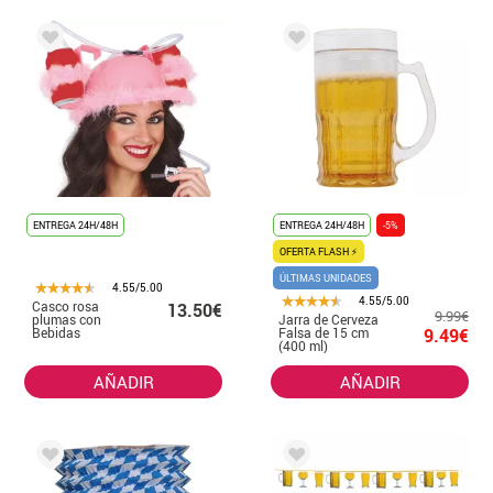
ENTREGA 24H/48H
ENTREGA 24H/48H
-5%
OFERTA FLASH ⚡
ÚLTIMAS UNIDADES
4.55/5.00
4.55/5.00
Casco rosa
13.50€
9.99€
plumas con
Jarra de Cerveza
Bebidas
Falsa de 15 cm
9.49€
(400 ml)
AÑADIR
AÑADIR