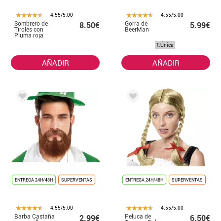
4.55/5.00
4.55/5.00
Sombrero de
Gorra de
8.50€
5.99€
Tirolés con
BeerMan
Pluma roja
T.Única
AÑADIR
AÑADIR
ENTREGA 24H/48H
SUPERVENTAS
ENTREGA 24H/48H
SUPERVENTAS
4.55/5.00
4.55/5.00
Barba Castaña
Peluca de
2.99€
6.50€