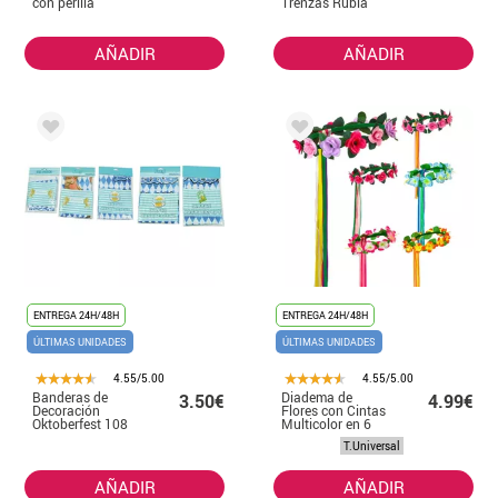
con perilla
Trenzas Rubia
AÑADIR
AÑADIR
ENTREGA 24H/48H
ENTREGA 24H/48H
ÚLTIMAS UNIDADES
ÚLTIMAS UNIDADES
4.55/5.00
4.55/5.00
Banderas de
Diadema de
3.50€
4.99€
Decoración
Flores con Cintas
Oktoberfest 108
Multicolor en 6
cm
modelos surtidos
T.Universal
AÑADIR
AÑADIR