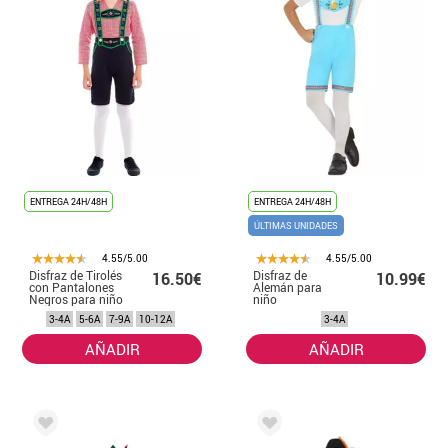
ENTREGA 24H/48H
ENTREGA 24H/48H
ÚLTIMAS UNIDADES
4.55/5.00
4.55/5.00
Disfraz de Tirolés
Disfraz de
16.50€
10.99€
con Pantalones
Alemán para
Negros para niño
niño
3-4A
5-6A
7-9A
10-12A
3-4A
AÑADIR
AÑADIR