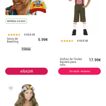
ENTREGA 3/4 DÍAS
4.55/5.00
Gorra de
5.99€
4.55/5.00
BeerKing
T.Única
Disfraz de Tirolés
17.99€
Baviera para
niño
AÑADIR
Sin stock - Avísame