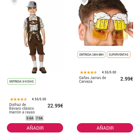
ENTREGA 24H/48H
SUPERVENTAS
4.55/5.00
Gafas Jarras de
2.99€
Cerveza
ENTREGA 3/4 DÍAS
4.55/5.00
Disfraz de
22.99€
Bávaro clásico
marrón a rayas
para niño
5-6A
7-9A
AÑADIR
AÑADIR