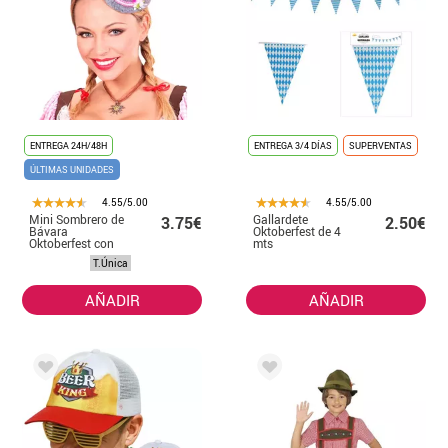
ENTREGA 24H/48H
ENTREGA 3/4 DÍAS
SUPERVENTAS
ÚLTIMAS UNIDADES
4.55/5.00
4.55/5.00
Mini Sombrero de
Gallardete
3.75€
2.50€
Bávara
Oktoberfest de 4
Oktoberfest con
mts
Flor y Plumas
T.Única
AÑADIR
AÑADIR